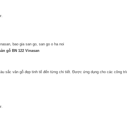
ự.
sàn gỗ BN 122 Vinasan
u sắc vân gỗ đẹp tinh tế đến từng chi tiết. Được ứng dụng cho các công trì
ự.