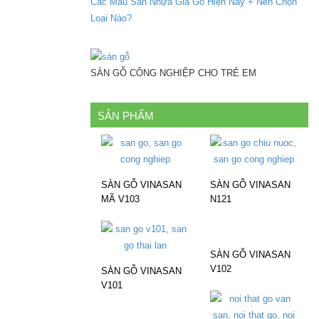
Các Mẫu Sàn Nhựa Giả Gỗ Hiện Nay + Nên Chọn
Loại Nào?
SÀN GỖ CÔNG NGHIỆP CHO TRẺ EM
SẢN PHẨM
SÀN GỖ VINASAN
SÀN GỖ VINASAN
MÃ V103
N121
SÀN GỖ VINASAN
V102
SÀN GỖ VINASAN
V101