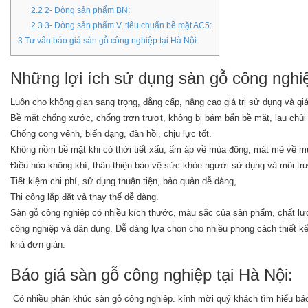
2.2
2- Dòng sản phẩm BN:
2.3
3- Dòng sản phẩm V, tiêu chuẩn bề mặt AC5:
3
Tư vấn báo giá sàn gỗ công nghiệp tại Hà Nội:
Những lợi ích sử dụng sàn gỗ công nghi
Luôn cho không gian sang trọng, đẳng cấp, nâng cao giá trị sử dụng và giá 
Bề mặt chống xước, chống trơn trượt, không bị bám bẩn bề mặt, lau chùi
Chống cong vênh, biến dạng, đàn hồi, chịu lực tốt.
Không nồm bề mặt khi có thời tiết xấu, ấm áp về mùa đông, mát mẻ về m
Điều hòa không khí, thân thiện bảo vệ sức khỏe người sử dụng và môi tr
Tiết kiệm chi phí, sử dụng thuận tiện, bảo quản dễ dàng,
Thi công lắp đặt và thay thế dễ dàng.
Sàn gỗ công nghiệp có nhiều kích thước, màu sắc của sản phẩm, chất lượn
công nghiệp và dân dụng. Dễ dàng lựa chọn cho nhiều phong cách thiết kế,
khá đơn giản.
Báo giá sàn gỗ công nghiệp tại Hà Nội:
Có nhiều phân khúc sàn gỗ công nghiệp. kính mời quý khách tìm hiểu bá