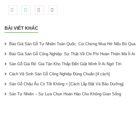
BÀI VIẾT KHÁC
Báo Giá Sàn Gỗ Tự Nhiên Toàn Quốc: Coi Chừng Mua Hớ Nếu Bỏ Qua
Báo Giá Sàn Gỗ Công Nghiệp: Sự Thật Về Chi Phí Hoàn Thiện Mà Ít Ai
Sàn Gỗ Giá Rẻ: Giá Tận Kho Thấp Đến Giật Mình Ít Ai Ngờ Tới
Cách Vệ Sinh Sàn Gỗ Công Nghiệp Đúng Chuẩn [4 cách]
Sàn Gỗ Châu Âu Có Tốt Không + [Cách Lắp Đặt Và Bảo Dưỡng]
Sàn Tự Nhiên – Sự Lựa Chọn Hoàn Hảo Cho Không Gian Sống