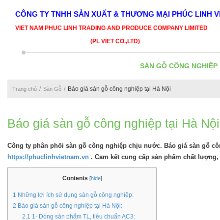
CÔNG TY TNHH SẢN XUẤT & THƯƠNG MẠI PHÚC LINH V
VIET NAM PHUC LINH TRADING AND PRODUCE COMPANY LIMITED
(PL VIET CO.,LTD)
SÀN GỖ CÔNG NGHIỆP
Báo giá sàn gỗ công nghiệp tại Hà Nội
Trang chủ
Sàn Gỗ
Báo giá sàn gỗ công nghiệp tại Hà Nội
Công ty phân phối sàn gỗ công nghiệp chịu nước. Báo giá sàn gỗ cô
https://phuclinhvietnam.vn
. Cam kết cung cấp sản phẩm chất lượng,
Contents
[
hide
]
1
Những lợi ích sử dụng sàn gỗ công nghiệp:
2
Báo giá sàn gỗ công nghiệp tại Hà Nội:
2.1
1- Dòng sản phẩm TL, tiêu chuẩn AC3: