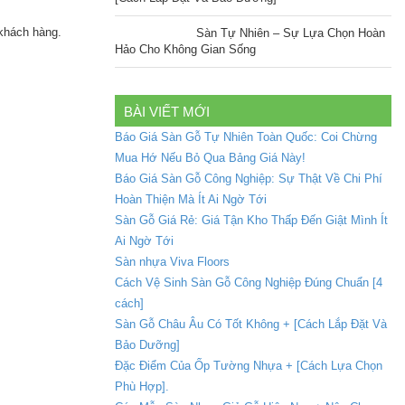
khách hàng.
Sàn Tự Nhiên – Sự Lựa Chọn Hoàn
Hảo Cho Không Gian Sống
BÀI VIẾT MỚI
Báo Giá Sàn Gỗ Tự Nhiên Toàn Quốc: Coi Chừng
Mua Hớ Nếu Bỏ Qua Bảng Giá Này!
Báo Giá Sàn Gỗ Công Nghiệp: Sự Thật Về Chi Phí
Hoàn Thiện Mà Ít Ai Ngờ Tới
Sàn Gỗ Giá Rẻ: Giá Tận Kho Thấp Đến Giật Mình Ít
Ai Ngờ Tới
Sàn nhựa Viva Floors
Cách Vệ Sinh Sàn Gỗ Công Nghiệp Đúng Chuẩn [4
cách]
Sàn Gỗ Châu Âu Có Tốt Không + [Cách Lắp Đặt Và
Bảo Dưỡng]
Đặc Điểm Của Ốp Tường Nhựa + [Cách Lựa Chọn
Phù Hợp].