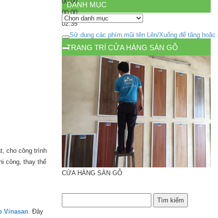
00:00
DANH MỤC
00:00
Danh
02:35
mục
Sử dụng các phím mũi tên Lên/Xuống để tăng hoặc
TRANG TRÍ CỬA HÀNG SÀN GỖ
, cho công trình
i công, thay thế
CỬA HÀNG SÀN GỖ
p Vinasan
. Đây