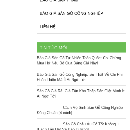
BÁO GIÁ SÀN GỖ CÔNG NGHIỆP
LIÊN HỆ
TIN TỨC MỚI
Báo Giá Sàn Gỗ Tự Nhiên Toàn Quốc: Coi Chừng
Mua Hớ Nếu Bỏ Qua Bảng Giá Này!
Báo Giá Sàn Gỗ Công Nghiệp: Sự Thật Về Chi Phí
Hoàn Thiện Mà Ít Ai Ngờ Tới
Sàn Gỗ Giá Rẻ: Giá Tận Kho Thấp Đến Giật Mình Ít
Ai Ngờ Tới
Cách Vệ Sinh Sàn Gỗ Công Nghiệp
Đúng Chuẩn [4 cách]
Sàn Gỗ Châu Âu Có Tốt Không +
[Cách Lắp Đặt Và Bảo Dưỡng]