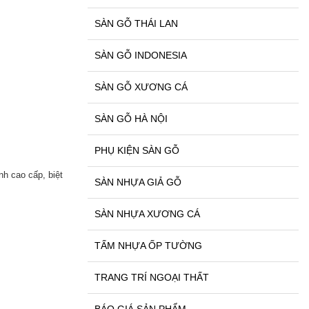
SÀN GỖ THÁI LAN
SÀN GỖ INDONESIA
SÀN GỖ XƯƠNG CÁ
SÀN GỖ HÀ NỘI
PHỤ KIỆN SÀN GỖ
nh cao cấp, biệt
SÀN NHỰA GIẢ GỖ
SÀN NHỰA XƯƠNG CÁ
TẤM NHỰA ỐP TƯỜNG
TRANG TRÍ NGOẠI THẤT
BÁO GIÁ SẢN PHẨM