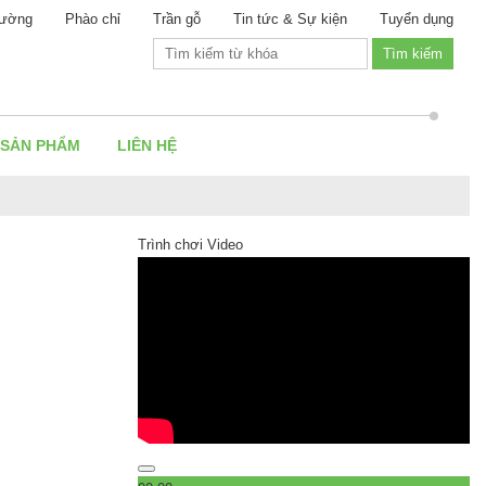
ường
Phào chỉ
Trần gỗ
Tin tức & Sự kiện
Tuyển dụng
 SẢN PHẨM
LIÊN HỆ
Trình chơi Video