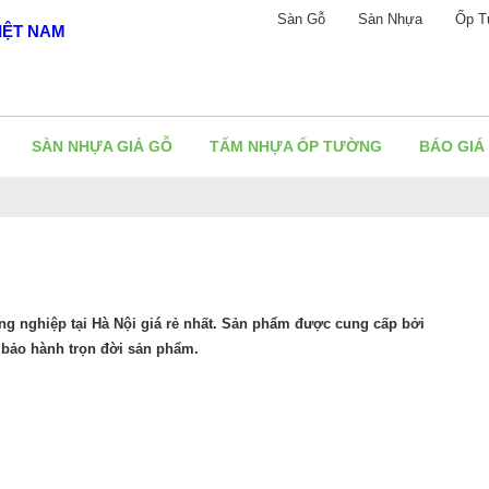
Sàn Gỗ
Sàn Nhựa
Ốp T
IỆT NAM
SÀN NHỰA GIẢ GỖ
TẤM NHỰA ỐP TƯỜNG
BÁO GIÁ
ng nghiệp tại Hà Nội giá rẻ nhất. Sản phẩm được cung cấp bởi
 bảo hành trọn đời sản phẩm.