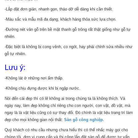
-Lắp đặt đơn giản, nhanh gọn, tháo dỡ dễ dàng khi cần thiết.
-Màu sắc và mẫu mã đa dạng, khách hàng thỏa sức lựa chọn.
-Đường nét vân gỗ trên bề mặt thanh gỗ trông rất thật giống như gỗ tự
nhiên.
-Đặc biệt là không bị cong vênh, co ngót, hay phải chỉnh sửa nhiều như
gỗ tự nhiên.
Lưu ý:
-Không lát ở những nơi ẩm thấp.
-Không chịu đựng được khi bị ngập nước.
Nói đến cái đẹp thì có lẽ không ai trong chúng ta là không thích. Và
ngày nay, làm đẹp không chỉ riêng cho con người, con vật, đồ vật, mà
ngay là là vật liệu cũng có sự thay đổi. Đó chính là vật liệu trang trí làm
đẹp cho mọi không gian nội thất:
Sàn gỗ công nghiệp.
Quý khách có nhu cầu nhưng chưa hiểu thì có thể nhấc máy gọi cho
chúng tôi, đơn vị cung cấp và thi công lắp đặt sàn gỗ để được tư vấn