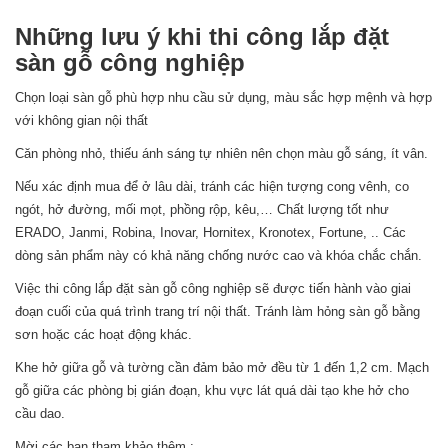
Những lưu ý khi thi công lắp đặt
sàn gỗ công nghiệp
Chọn loại sàn gỗ phù hợp nhu cầu sử dụng, màu sắc hợp mệnh và hợp
với không gian nội thất
Căn phòng nhỏ, thiếu ánh sáng tự nhiên nên chọn màu gỗ sáng, ít vân.
Nếu xác định mua để ở lâu dài, tránh các hiện tượng cong vênh, co
ngót, hở đường, mối mọt, phồng rộp, kêu,… Chất lượng tốt như
ERADO, Janmi, Robina, Inovar, Hornitex, Kronotex, Fortune, .. Các
dòng sản phẩm này có khả năng chống nước cao và khóa chắc chắn.
Việc thi công lắp đặt sàn gỗ công nghiệp sẽ được tiến hành vào giai
đoạn cuối của quá trình trang trí nội thất. Tránh làm hỏng sàn gỗ bằng
sơn hoặc các hoạt động khác.
Khe hở giữa gỗ và tường cần đảm bảo mở đều từ 1 đến 1,2 cm. Mạch
gỗ giữa các phòng bị gián đoạn, khu vực lát quá dài tạo khe hở cho
cầu dao.
Mời các bạn tham khảo thêm :