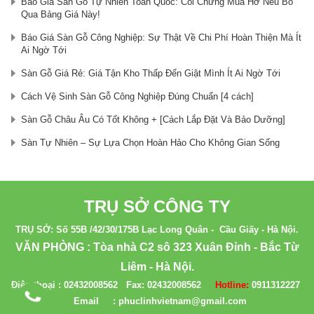
Báo Giá Sàn Gỗ Tự Nhiên Toàn Quốc: Coi Chừng Mua Hớ Nếu Bỏ
Qua Bảng Giá Này!
Báo Giá Sàn Gỗ Công Nghiệp: Sự Thật Về Chi Phí Hoàn Thiện Mà Ít
Ai Ngờ Tới
Sàn Gỗ Giá Rẻ: Giá Tận Kho Thấp Đến Giật Mình Ít Ai Ngờ Tới
Cách Vệ Sinh Sàn Gỗ Công Nghiệp Đúng Chuẩn [4 cách]
Sàn Gỗ Châu Âu Có Tốt Không + [Cách Lắp Đặt Và Bảo Dưỡng]
Sàn Tự Nhiên – Sự Lựa Chọn Hoàn Hảo Cho Không Gian Sống
TRỤ SỞ CÔNG TY
TRỤ SỞ: Số 55B /42/30/175B Lạc Long Quân - Cầu Giấy - Hà Nội.
VĂN PHÒNG : Tòa nhà C2 sô 323 Xuân Đỉnh - Bắc Từ
Liêm - Hà Nội.
Điện thoại :
02432008562
Fax:
02432008562
Hotline:
0911312227
Email : phuclinhvietnam@gmail.com