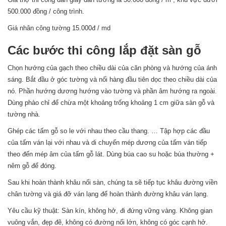
500.000 đồng / công trình.
Giá nhân công tường 15.000đ / md
Các bước thi công lắp đặt sàn gỗ
Chọn hướng của gạch theo chiều dài của căn phòng và hướng của ánh
sáng. Bắt đầu ở góc tường và nối hàng đầu tiên dọc theo chiều dài của
nó. Phần hướng dương hướng vào tường và phần âm hướng ra ngoài.
Dùng phào chỉ để chừa một khoảng trống khoảng 1 cm giữa sàn gỗ và
tường nhà.
Ghép các tấm gỗ so le với nhau theo cầu thang. … Tập hợp các đầu
của tấm ván lại với nhau và di chuyển mép dương của tấm ván tiếp
theo đến mép âm của tấm gỗ lát. Dùng búa cao su hoặc búa thường +
nêm gỗ để đóng.
Sau khi hoàn thành khâu nối sàn, chúng ta sẽ tiếp tục khâu đường viền
chân tường và giá đỡ ván lạng để hoàn thành đường khâu ván lạng.
Yêu cầu kỹ thuật: Sàn kín, không hở, đi đứng vững vàng. Không gian
vuông vắn, đẹp đẽ, không có đường nối lớn, không có góc cạnh hở.