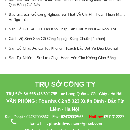
Qua Bảng Giá Này!
Báo Giá Sàn Gỗ Công Nghiệp: Sự Thật Về Chi Phí Hoàn Thiện Mà Ít
Ai Ngờ Tới
Sàn Gỗ Giá Rẻ: Giá Tận Kho Thấp Đến Giật Mình Ít Ai Ngờ Tới
Cách Vệ Sinh Sàn Gỗ Công Nghiệp Đúng Chuẩn [4 cách]
Sàn Gỗ Châu Âu Có Tốt Không + [Cách Lắp Đặt Và Bảo Dưỡng]
Sàn Tự Nhiên – Sự Lựa Chọn Hoàn Hảo Cho Không Gian Sống
TRỤ SỞ CÔNG TY
TRỤ SỞ: Số 55B /42/30/175B Lạc Long Quân - Cầu Giấy - Hà Nội.
VĂN PHÒNG : Tòa nhà C2 sô 323 Xuân Đỉnh - Bắc Từ
Liêm - Hà Nội.
Điện thoại :
02432008562
Fax:
02432008562
Hotline:
0911312227
Email : phuclinhvietnam@gmail.com