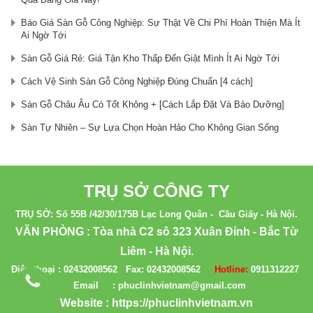
Báo Giá Sàn Gỗ Công Nghiệp: Sự Thật Về Chi Phí Hoàn Thiện Mà Ít
Ai Ngờ Tới
Sàn Gỗ Giá Rẻ: Giá Tận Kho Thấp Đến Giật Mình Ít Ai Ngờ Tới
Cách Vệ Sinh Sàn Gỗ Công Nghiệp Đúng Chuẩn [4 cách]
Sàn Gỗ Châu Âu Có Tốt Không + [Cách Lắp Đặt Và Bảo Dưỡng]
Sàn Tự Nhiên – Sự Lựa Chọn Hoàn Hảo Cho Không Gian Sống
TRỤ SỞ CÔNG TY
TRỤ SỞ: Số 55B /42/30/175B Lạc Long Quân - Cầu Giấy - Hà Nội.
VĂN PHÒNG : Tòa nhà C2 sô 323 Xuân Đỉnh - Bắc Từ
Liêm - Hà Nội.
Điện thoại :
02432008562
Fax:
02432008562
Hotline:
0911312227
Email : phuclinhvietnam@gmail.com
Website :
https://phuclinhvietnam.vn