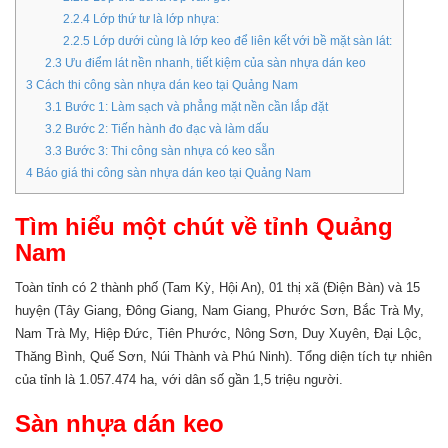
2.2.4
Lớp thứ tư là lớp nhựa:
2.2.5
Lớp dưới cùng là lớp keo để liên kết với bề mặt sàn lát:
2.3
Ưu điểm lát nền nhanh, tiết kiệm của sàn nhựa dán keo
3
Cách thi công sàn nhựa dán keo tại Quảng Nam
3.1
Bước 1: Làm sạch và phẳng mặt nền cần lắp đặt
3.2
Bước 2: Tiến hành đo đạc và làm dấu
3.3
Bước 3: Thi công sàn nhựa có keo sẵn
4
Báo giá thi công sàn nhựa dán keo tại Quảng Nam
Tìm hiểu một chút về tỉnh Quảng
Nam
Toàn tỉnh có 2 thành phố (Tam Kỳ, Hội An), 01 thị xã (Điện Bàn) và 15
huyện (Tây Giang, Đông Giang, Nam Giang, Phước Sơn, Bắc Trà My,
Nam Trà My, Hiệp Đức, Tiên Phước, Nông Sơn, Duy Xuyên, Đại Lộc,
Thăng Bình, Quế Sơn, Núi Thành và Phú Ninh). Tổng diện tích tự nhiên
của tỉnh là 1.057.474 ha, với dân số gần 1,5 triệu người.
Sàn nhựa dán keo