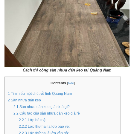
Cách thi công sàn nhựa dán keo tại Quảng Nam
Contents
[
hide
]
1
Tìm hiểu một chút về tỉnh Quảng Nam
2
Sàn nhựa dán keo
2.1
Sàn nhựa dán keo giá rẻ là gì?
2.2
Cấu tạo của sàn nhựa dán keo giá rẻ
2.2.1
Lớp bề mặt:
2.2.2
Lớp thứ hai là lớp bảo vệ:
2.2.3
Lớp thứ ba là lớp vân gỗ: