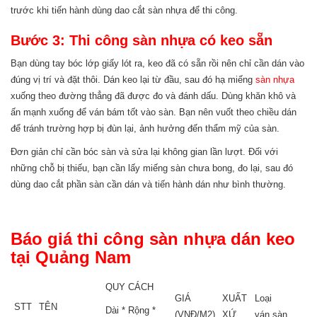
trước khi tiến hành dùng dao cắt sàn nhựa để thi công.
Bước 3: Thi công sàn nhựa có keo sẵn
Bạn dùng tay bóc lớp giấy lót ra, keo đã có sẵn rồi nên chỉ cần dán vào
đúng vị trí và đặt thôi. Dán keo lại từ đầu, sau đó hạ miếng
sàn nhựa
xuống theo đường thẳng đã được đo và đánh dấu. Dùng khăn khô và
ấn mạnh xuống để ván bám tốt vào sàn. Bạn nên vuốt theo chiều dán
để tránh trường hợp bị đùn lại, ảnh hưởng đến thẩm mỹ của sàn.
Đơn giản chỉ cần bóc sàn và sửa lại không gian lần lượt. Đối với
những chỗ bị thiếu, bạn cần lấy miếng sàn chưa bong, đo lại, sau đó
dùng dao cắt phần sàn cần dán và tiến hành dán như bình thường.
Báo giá thi công sàn nhựa dán keo
tại Quảng Nam
QUY CÁCH
GIÁ
XUẤT
Loại
STT
TÊN
Dài * Rộng *
(VNĐ/M2)
XỨ
ván sàn