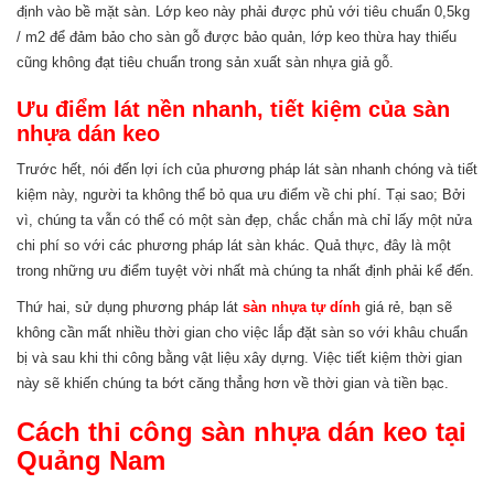
định vào bề mặt sàn. Lớp keo này phải được phủ với tiêu chuẩn 0,5kg
/ m2 để đảm bảo cho sàn gỗ được bảo quản, lớp keo thừa hay thiếu
cũng không đạt tiêu chuẩn trong sản xuất sàn nhựa giả gỗ.
Ưu điểm lát nền nhanh, tiết kiệm của sàn
nhựa dán keo
Trước hết, nói đến lợi ích của phương pháp lát sàn nhanh chóng và tiết
kiệm này, người ta không thể bỏ qua ưu điểm về chi phí. Tại sao; Bởi
vì, chúng ta vẫn có thể có một sàn đẹp, chắc chắn mà chỉ lấy một nửa
chi phí so với các phương pháp lát sàn khác. Quả thực, đây là một
trong những ưu điểm tuyệt vời nhất mà chúng ta nhất định phải kể đến.
Thứ hai, sử dụng phương pháp lát
sàn nhựa tự dính
giá rẻ, bạn sẽ
không cần mất nhiều thời gian cho việc lắp đặt sàn so với khâu chuẩn
bị và sau khi thi công bằng vật liệu xây dựng. Việc tiết kiệm thời gian
này sẽ khiến chúng ta bớt căng thẳng hơn về thời gian và tiền bạc.
Cách thi công sàn nhựa dán keo tại
Quảng Nam