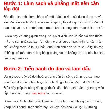
Bước 1: Làm sạch và phẳng mặt nền cần
lắp đặt
Đầu tiên, bạn cần làm phẳng bề mặt sắp lắp đặt, sử dụng dụng cụ vệ
sinh để làm sạch. Ví dụ với sàn lát gạch, hãy dùng máy hút bụi để hút
sạch bụi và lau sàn thật sạch trước khi thi công sàn nhựa dán keo sẵn.
Bước này vô cùng quan trọng, nó quyết định đến độ bền và tính thẩm
mỹ cho sàn nhà của bạn. Vì vậy, nó phải được thực hiện rất cẩn thận.
Nếu chẳng may để lại bụi bẩn, quá trình dán sàn nhựa sẽ để lại những
lỗ hổng, bề mặt sàn không bằng phẳng và sẽ không ăn keo nếu bụi bám
lâu ngày trên sàn.
Bước 2: Tiến hành đo đạc và làm dấu
Dùng thước dây để đo khoảng trống cần thi công sàn nhựa dán keo
sẵn. Sau đó dùng phấn hoặc bút chì để ghi lại các điểm đã đo được.
Điều này giúp thi công đúng kỹ thuật, đảm bảo tính thẩm mỹ trong việc
lắp ghép các miếng
sàn nhựa
lại với nhau.
Bước này đòi hỏi bạn phải khéo léo một chút, nếu không các mối nối,
khớp nối không được thẩm mỹ. Vì vậy, cần phải đo đạc kỹ lưỡng