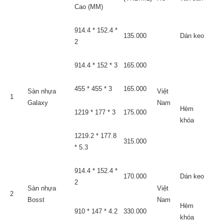
Cao (MM)
914.4 * 152.4 *
135.000
Dán keo
2
914.4 * 152 * 3
165.000
455 * 455 * 3
165.000
Sàn nhựa
Việt
1
Galaxy
Nam
Hèm
1219 * 177 * 3
175.000
khóa
1219.2 * 177.8
315.000
* 5.3
914.4 * 152.4 *
170.000
Dán keo
2
Sàn nhựa
Việt
2
Bosst
Nam
Hèm
910 * 147 * 4.2
330.000
khóa