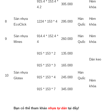
915.4 * 153.4 *
Hèm
305.000
4.2
khóa
Sàn nhựa
Hàn
Hèm
8
1224 * 153 * 4
295.000
EcoClick
Quốc
khóa
Sàn nhựa
914.4 * 152.4 *
Hàn
Hèm
9
260.000
Mines
4
Quốc
khóa
915 * 153 * 2
135.000
Dán keo
915 * 153 * 3
165.000
Sàn nhựa
Hàn
10
915 * 153 * 4
245.000
Glotex
Quốc
Hèm
khóa
915 * 153 * 7
345.000
Bạn có thể tham khảo
nhựa tự dán
tại đây!