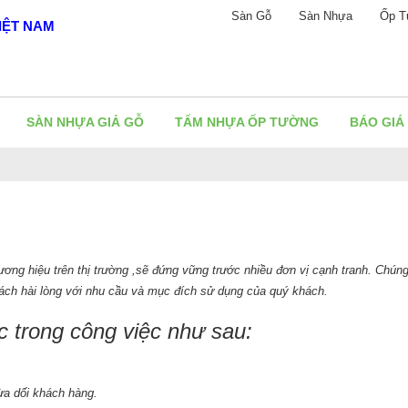
Sàn Gỗ
Sàn Nhựa
Ốp T
IỆT NAM
SÀN NHỰA GIẢ GỖ
TẤM NHỰA ỐP TƯỜNG
BÁO GIÁ
g hiệu trên thị trường ,sẽ đứng vững trước nhiều đơn vị cạnh tranh. Chúng 
hách hài lòng với nhu cầu và mục đích sử dụng của quý khách.
c trong công việc như sau:
ừa dối khách hàng.