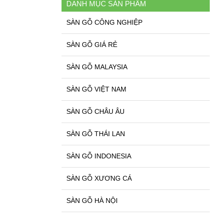
DANH MỤC SẢN PHẨM
SÀN GỖ CÔNG NGHIỆP
SÀN GỖ GIÁ RẺ
SÀN GỖ MALAYSIA
SÀN GỖ VIỆT NAM
SÀN GỖ CHÂU ÂU
SÀN GỖ THÁI LAN
SÀN GỖ INDONESIA
SÀN GỖ XƯƠNG CÁ
SÀN GỖ HÀ NỘI