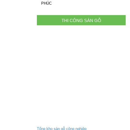
PHÚC
THI CÔNG SÀN GỖ
Tổng kho sàn gỗ công nghiệp