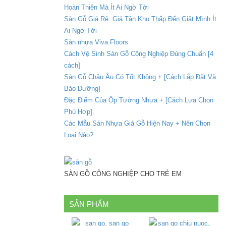
Hoàn Thiện Mà Ít Ai Ngờ Tới
Sàn Gỗ Giá Rẻ: Giá Tận Kho Thấp Đến Giật Mình Ít
Ai Ngờ Tới
Sàn nhựa Viva Floors
Cách Vệ Sinh Sàn Gỗ Công Nghiệp Đúng Chuẩn [4
cách]
Sàn Gỗ Châu Âu Có Tốt Không + [Cách Lắp Đặt Và
Bảo Dưỡng]
Đặc Điểm Của Ốp Tường Nhựa + [Cách Lựa Chọn
Phù Hợp].
Các Mẫu Sàn Nhựa Giả Gỗ Hiện Nay + Nên Chọn
Loại Nào?
SÀN GỖ CÔNG NGHIỆP CHO TRẺ EM
SẢN PHẨM