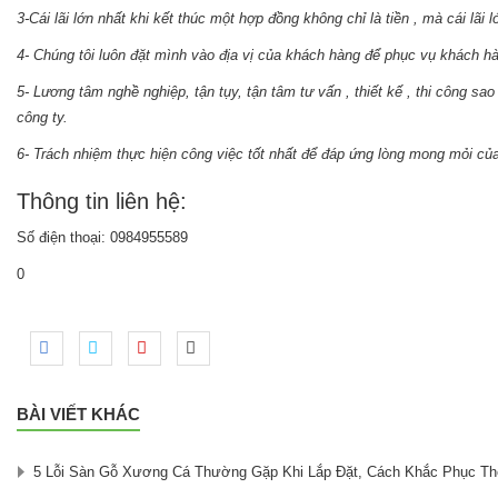
3-Cái lãi lớn nhất khi kết thúc một hợp đồng không chỉ là tiền , mà cái lã
4- Chúng tôi luôn đặt mình vào địa vị của khách hàng để phục vụ khách hàn
5- Lương tâm nghề nghiệp, tận tụy, tận tâm tư vấn , thiết kế , thi công s
công ty.
6- Trách nhiệm thực hiện công việc tốt nhất để đáp ứng lòng mong mỏi củ
Thông tin liên hệ:
Số điện thoại: 0984955589
0
BÀI VIẾT KHÁC
5 Lỗi Sàn Gỗ Xương Cá Thường Gặp Khi Lắp Đặt, Cách Khắc Phục T