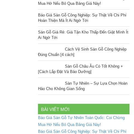
Mua Hớ Nếu Bỏ Qua Bảng Giá Này!
Báo Giá Sàn Gỗ Công Nghiệp: Sự Thật Về Chi Phí
Hoàn Thiện Mà Ít Ai Ngờ Tới
Sàn Gỗ Giá Rẻ: Giá Tận Kho Thấp Đến Giật Mình Ít
Ai Ngờ Tới
Cách Vệ Sinh Sàn Gỗ Công Nghiệp
Đúng Chuẩn [4 cách]
Sàn Gỗ Châu Âu Có Tốt Không +
[Cách Lắp Đặt Và Bảo Dưỡng]
Sàn Tự Nhiên – Sự Lựa Chọn Hoàn
Hảo Cho Không Gian Sống
BÀI VIẾT MỚI
Báo Giá Sàn Gỗ Tự Nhiên Toàn Quốc: Coi Chừng
Mua Hớ Nếu Bỏ Qua Bảng Giá Này!
Báo Giá Sàn Gỗ Công Nghiệp: Sự Thật Về Chi Phí