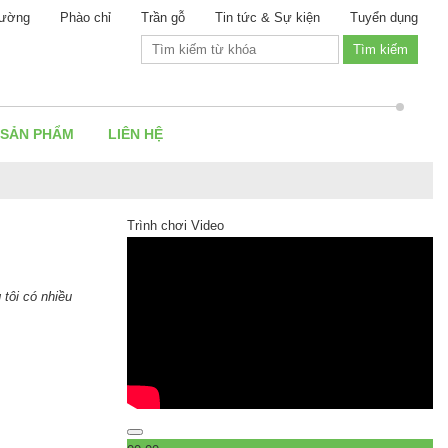
ường
Phào chỉ
Trần gỗ
Tin tức & Sự kiện
Tuyển dụng
 SẢN PHẨM
LIÊN HỆ
Trình chơi Video
tôi có nhiều