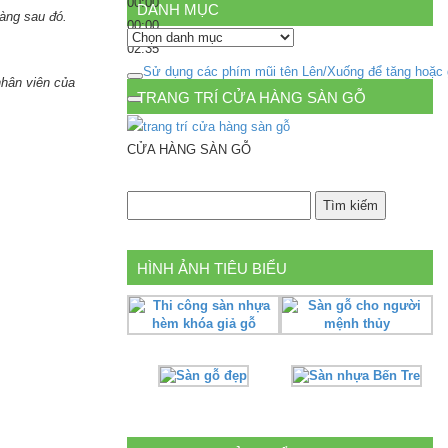
00:00
DANH MỤC
hàng sau đó.
00:00
Danh
02:35
mục
Sử dụng các phím mũi tên Lên/Xuống để tăng hoặc
nhân viên của
TRANG TRÍ CỬA HÀNG SÀN GỖ
CỬA HÀNG SÀN GỖ
HÌNH ẢNH TIÊU BIỂU