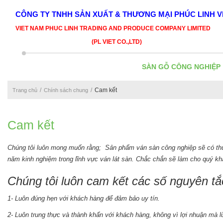
CÔNG TY TNHH SẢN XUẤT & THƯƠNG MẠI PHÚC LINH V
VIET NAM PHUC LINH TRADING AND PRODUCE COMPANY LIMITED
(PL VIET CO.,LTD)
SÀN GỖ CÔNG NGHIỆP
Cam kết
Trang chủ
Chính sách chung
Cam kết
Chúng tôi luôn mong muốn rằng; Sản phẩm ván sàn công nghiệp sẽ có thươn
năm kinh nghiệm trong lĩnh vực ván lát sàn. Chắc chắn sẽ làm cho quý k
Chúng tôi luôn cam kết các số nguyên tắ
1- Luôn đúng hẹn với khách hàng để đảm bảo uy tín.
2- Luôn trung thực và thành khẩn với khách hàng, không vì lợi nhuận mà l