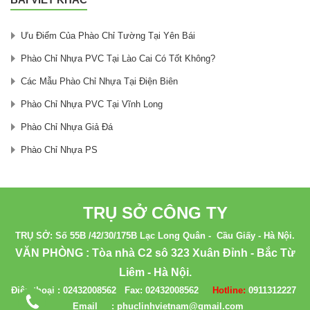
Ưu Điểm Của Phào Chỉ Tường Tại Yên Bái
Phào Chỉ Nhựa PVC Tại Lào Cai Có Tốt Không?
Các Mẫu Phào Chỉ Nhựa Tại Điện Biên
Phào Chỉ Nhựa PVC Tại Vĩnh Long
Phào Chỉ Nhựa Giả Đá
Phào Chỉ Nhựa PS
TRỤ SỞ CÔNG TY
TRỤ SỞ: Số 55B /42/30/175B Lạc Long Quân - Cầu Giấy - Hà Nội.
VĂN PHÒNG : Tòa nhà C2 sô 323 Xuân Đỉnh - Bắc Từ
Liêm - Hà Nội.
Điện thoại :
02432008562
Fax:
02432008562
Hotline:
0911312227
Email : phuclinhvietnam@gmail.com