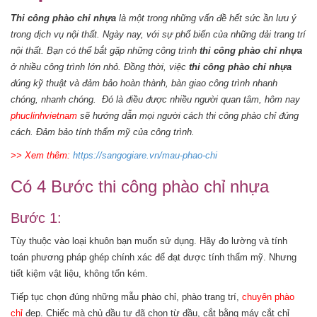
Thi công phào chỉ nhựa
là một trong những vấn đề hết sức ần lưu ý
trong dịch vụ nội thất. Ngày nay, với sự phổ biến của những dải trang trí
nội thất. Bạn có thể bắt gặp những công trình
thi công
phào chỉ nhựa
ở nhiều công trình lớn nhỏ. Đồng thời, việc
thi công phào chỉ nhựa
đúng kỹ thuật và đảm bảo hoàn thành, bàn giao công trình nhanh
chóng, nhanh chóng.
Đó là điều được nhiều người quan tâm, hôm nay
phuclinhvietnam
sẽ hướng dẫn mọi người cách thi công phào chỉ đúng
cách. Đảm bảo tính thẩm mỹ của công trình.
>> Xem thêm:
https://sangogiare.vn/mau-phao-chi
Có 4 Bước thi công phào chỉ nhựa
Bước 1:
Tùy thuộc vào loại khuôn bạn muốn sử dụng. Hãy đo lường và tính
toán phương pháp ghép chính xác để đạt được tính thẩm mỹ. Nhưng
tiết kiệm vật liệu, không tốn kém.
Tiếp tục chọn đúng những mẫu phào chỉ, phào trang trí,
chuyên phào
chỉ
đẹp. Chiếc mà chủ đầu tư đã chọn từ đầu, cắt bằng máy cắt chỉ