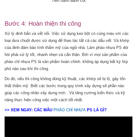
Tiến hành đánh cốt
Bước 4: Hoàn thiện thi công
Xử lý đinh bắn và vết nối. Việc sử dụng keo bột có cùng màu với các
loại dưa chuột được sử dụng để thao tác tất cả các dấu vết. Và khớp
của đinh đảm bảo tính thẩm mỹ của ngôi nhà. Làm phào nhựa PS đòi
hỏi phải xử lý tốt, nhanh nhẹn và cẩn thận. Bởi vì mọi sản phẩm của
phào chỉ nhựa PS là sản phẩm hoàn chỉnh. không áp dụng bất kỳ lớp
phủ nào sau khi thi công.
Do đó, nếu thi công không đúng kỹ thuật, các khớp sẽ bị lộ, gây tổn
thất thẩm mỹ. Biết các bước trong quy trình xây dựng sẽ phần nào
giúp các công nhân xây dựng mới . Và tăng cường kiến ​​thức và kỹ
năng thực hiện công việc một cách tốt nhất.
>> XEM NGAY: CÁC MẪU
PHÀO CHỈ NHỰA
PS LÀ GÌ?