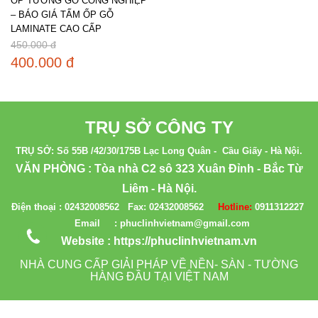
ỐP TƯỜNG GỖ CÔNG NGHIỆP
– BÁO GIÁ TẤM ỐP GỖ
LAMINATE CAO CẤP
450.000 đ
400.000 đ
TRỤ SỞ CÔNG TY
TRỤ SỞ: Số 55B /42/30/175B Lạc Long Quân - Cầu Giấy - Hà Nội.
VĂN PHÒNG : Tòa nhà C2 sô 323 Xuân Đỉnh - Bắc Từ
Liêm - Hà Nội.
Điện thoại :
02432008562
Fax:
02432008562
Hotline:
0911312227
Email : phuclinhvietnam@gmail.com
Website :
https://phuclinhvietnam.vn
NHÀ CUNG CẤP GIẢI PHÁP VỀ NỀN- SÀN - TƯỜNG
HÀNG ĐẦU TẠI VIỆT NAM