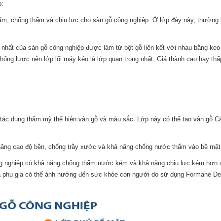
p:
ẩm, chống thấm và chịu lực cho sàn gỗ công nghiệp. Ở lớp đáy này, thường 
y nhất của sàn gỗ công nghiệp được làm từ bột gỗ liên kết với nhau bằng keo 
ống lược nên lớp lõi máy kéo là lớp quan trọng nhất. Giá thành cao hay thấ
ó tác dụng thẩm mỹ thể hiện vân gỗ và màu sắc. Lớp này có thể tạo vân gỗ 
 nâng cao độ bền, chống trầy xước và khả năng chống nước thấm vào bề mặt
ng nghiệp có khả năng chống thấm nước kém và khả năng chịu lực kém hơn s
và phụ gia có thể ảnh hưởng đến sức khỏe con người do sử dụng Formane Deh