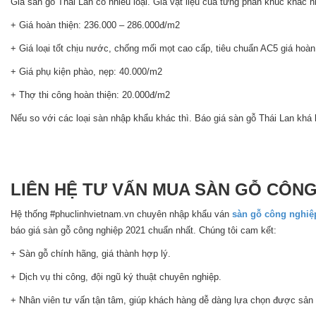
Giá sàn gỗ Thái Lan có nhiều loại. Giá vật liệu của từng phân khúc khác 
+ Giá hoàn thiện: 236.000 – 286.000đ/m2
+ Giá loại tốt chịu nước, chống mối mọt cao cấp, tiêu chuẩn AC5 giá hoàn
+ Giá phụ kiện phào, nẹp: 40.000/m2
+ Thợ thi công hoàn thiện: 20.000đ/m2
Nếu so với các loại sàn nhập khẩu khác thì. Báo giá sàn gỗ Thái Lan kh
LIÊN HỆ TƯ VẤN MUA SÀN GỖ CÔNG 
Hệ thống #phuclinhvietnam.vn chuyên nhập khẩu ván
sàn gỗ công nghiệ
báo giá sàn gỗ công nghiệp 2021 chuẩn nhất. Chúng tôi cam kết:
+ Sàn gỗ chính hãng, giá thành hợp lý.
+ Dịch vụ thi công, đội ngũ ký thuật chuyên nghiệp.
+ Nhân viên tư vấn tận tâm, giúp khách hàng dễ dàng lựa chọn được sản