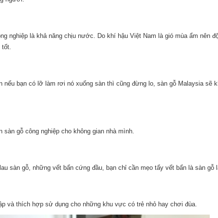
ng nghiệp là khả năng chịu nước. Do khí hậu Việt Nam là gió mùa ẩm nên độ
tốt.
n nếu bạn có lỡ làm rơi nó xuống sàn thì cũng đừng lo, sàn gỗ Malaysia sẽ k
ọn sàn gỗ công nghiệp cho không gian nhà mình.
 lau sàn gỗ, những vết bẩn cứng đầu, bạn chỉ cần mẹo tẩy vết bẩn là sàn gỗ 
đập và thích hợp sử dụng cho những khu vực có trẻ nhỏ hay chơi đùa.