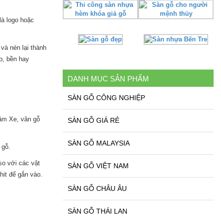
là logo hoặc
và nén lại thành
p, bền hay
DANH MỤC SẢN PHẨM
SÀN GỖ CÔNG NGHIỆP
Căm Xe, vân gỗ
SÀN GỖ GIÁ RẺ
SÀN GỖ MALAYSIA
 gỗ.
o với các vật
SÀN GỖ VIỆT NAM
it để gắn vào.
SÀN GỖ CHÂU ÂU
SÀN GỖ THÁI LAN