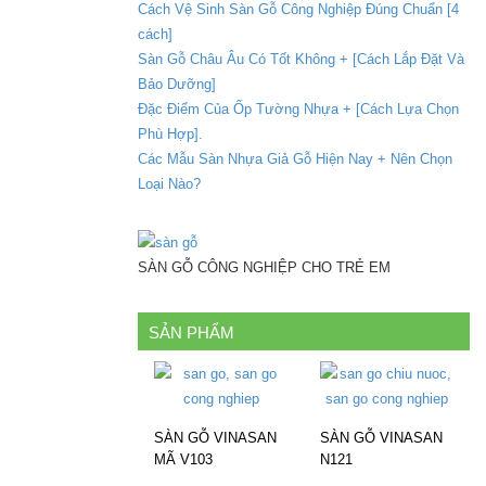
Cách Vệ Sinh Sàn Gỗ Công Nghiệp Đúng Chuẩn [4
cách]
Sàn Gỗ Châu Âu Có Tốt Không + [Cách Lắp Đặt Và
Bảo Dưỡng]
Đặc Điểm Của Ốp Tường Nhựa + [Cách Lựa Chọn
Phù Hợp].
Các Mẫu Sàn Nhựa Giả Gỗ Hiện Nay + Nên Chọn
Loại Nào?
SÀN GỖ CÔNG NGHIỆP CHO TRẺ EM
SẢN PHẨM
SÀN GỖ VINASAN
SÀN GỖ VINASAN
MÃ V103
N121