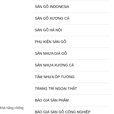
SÀN GỖ INDONESIA
SÀN GỖ XƯƠNG CÁ
SÀN GỖ HÀ NỘI
PHỤ KIỆN SÀN GỖ
SÀN NHỰA GIẢ GỖ
SÀN NHỰA XƯƠNG CÁ
TẤM NHỰA ỐP TƯỜNG
TRANG TRÍ NGOẠI THẤT
BÁO GIÁ SẢN PHẨM
i khả năng chống
BÁO GIÁ SÀN GỖ CÔNG NGHIỆP