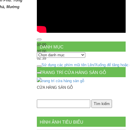
ên Phủ. Tổng
Chà, Mường
00:00
DANH MỤC
00:00
Danh
02:35
mục
Sử dụng các phím mũi tên Lên/Xuống để tăng hoặc
TRANG TRÍ CỬA HÀNG SÀN GỖ
CỬA HÀNG SÀN GỖ
HÌNH ẢNH TIÊU BIỂU