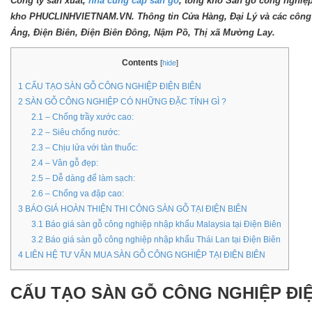
Công ty sản xuất,
nhà cung cấp sàn gỗ
, tổng kho Sàn gỗ công nghiệp
kho PHUCLINHVIETNAM.VN. Thông tin Cửa Hàng, Đại Lý và các công 
Ảng, Điện Biên, Điện Biên Đông, Nậm Pồ, Thị xã Mường Lay.
Contents
[
hide
]
1
CẤU TẠO SÀN GỖ CÔNG NGHIỆP ĐIỆN BIÊN
2
SÀN GỖ CÔNG NGHIỆP CÓ NHỮNG ĐẶC TÍNH GÌ ?
2.1
– Chống trầy xước cao:
2.2
– Siêu chống nước:
2.3
– Chịu lửa với tàn thuốc:
2.4
– Vân gỗ đẹp:
2.5
– Dễ dàng để làm sạch:
2.6
– Chống va đập cao:
3
BÁO GIÁ HOÀN THIỆN THI CÔNG SÀN GỖ TẠI ĐIỆN BIÊN
3.1
Báo giá sàn gỗ công nghiệp nhập khẩu Malaysia tại Điện Biên
3.2
Báo giá sàn gỗ công nghiệp nhập khẩu Thái Lan tại Điện Biên
4
LIÊN HỆ TƯ VẤN MUA SÀN GỖ CÔNG NGHIỆP TẠI ĐIỆN BIÊN
CẤU TẠO SÀN GỖ CÔNG NGHIỆP ĐIỆ