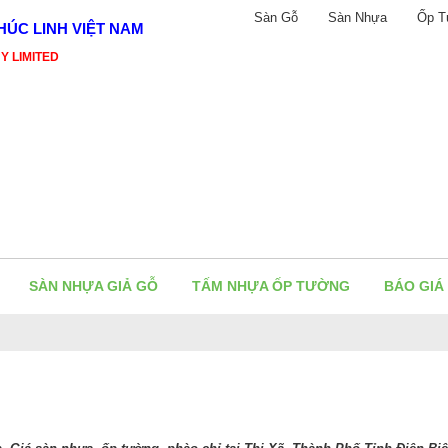
Sàn Gỗ
Sàn Nhựa
Ốp T
ÚC LINH VIỆT NAM
Y LIMITED
SÀN NHỰA GIẢ GỖ
TẤM NHỰA ỐP TƯỜNG
BÁO GIÁ