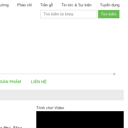
ường
Phào chỉ
Trần gỗ
Tin tức & Sự kiện
Tuyển dụng
 SẢN PHẨM
LIÊN HỆ
Trình chơi Video