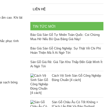
LIÊN HỆ
 ẩm cao. Khi lát
TIN TỨC MỚI
Báo Giá Sàn Gỗ Tự Nhiên Toàn Quốc: Coi Chừng
Mua Hớ Nếu Bỏ Qua Bảng Giá Này!
hắc phục tình
Báo Giá Sàn Gỗ Công Nghiệp: Sự Thật Về Chi Phí
Hoàn Thiện Mà Ít Ai Ngờ Tới
Sàn Gỗ Giá Rẻ: Giá Tận Kho Thấp Đến Giật Mình Ít
Ai Ngờ Tới
Cách Vệ Sinh Sàn Gỗ Công Nghiệp
Đúng Chuẩn [4 cách]
lại sạch bóng.
Sàn Gỗ Châu Âu Có Tốt Không +
[Cách Lắp Đặt Và Bảo Dưỡng]