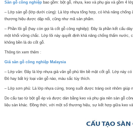
Sàn gỗ công nghiệp
bao gồm: bột gỗ, nhựa, keo và phụ gia và gồm 4 lớ
– Lớp sàn gỗ (lớp dưới cùng): Là lớp nhựa tổng hợp, có khả năng chống 
thương hiệu được dập nổi, cũng như mã sản phẩm.
– Phần lõi gỗ (hay còn gọi là cốt gỗ công nghiệp): Đây là phần kết cấu dà
một khối vững chắc. Lớp lõi này quyết định khả năng chống thấm nước, ch
không bền là do cốt gỗ.
Thông tin xem thêm :
Giá sàn gỗ công nghiệp Malaysia
– Lớp vân: Đây là lớp nhựa giả vân gỗ phủ lên bề mặt cốt gỗ. Lớp này c
Đỏ hay bất kỳ loại vân gỗ nào, màu sắc tùy thích.
– Lớp sơn phủ: Là lớp nhựa cứng, trong suốt được tráng oxit nhôm giúp
Do cấu tạo từ bột gỗ ép và được dán bằng keo và phụ gia nên sàn gỗ cô
liệu sàn khác. Đồng thời, với một số thương hiệu, sự kết hợp giữa keo 