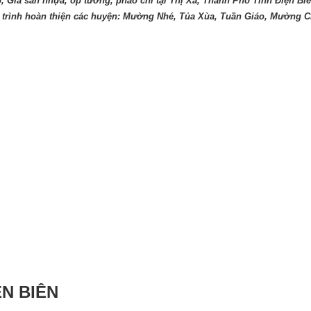
, Giá sàn nhựa, ốp tường, phào chỉ tại Thị Xã, Thành Phố Tỉnh Điện Bi
trình hoàn thiện các huyện: Mường Nhé, Tủa Xùa, Tuần Giáo, Mường 
N BIÊN