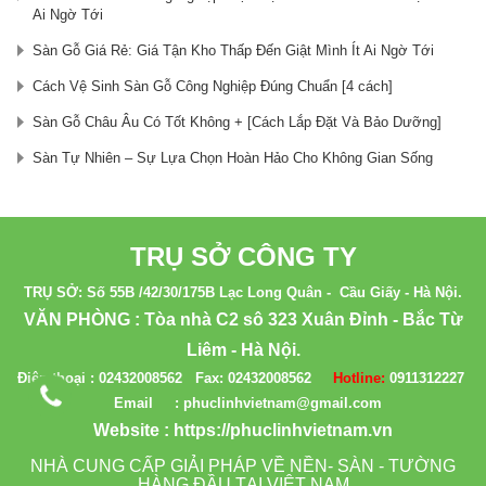
Ai Ngờ Tới
Sàn Gỗ Giá Rẻ: Giá Tận Kho Thấp Đến Giật Mình Ít Ai Ngờ Tới
Cách Vệ Sinh Sàn Gỗ Công Nghiệp Đúng Chuẩn [4 cách]
Sàn Gỗ Châu Âu Có Tốt Không + [Cách Lắp Đặt Và Bảo Dưỡng]
Sàn Tự Nhiên – Sự Lựa Chọn Hoàn Hảo Cho Không Gian Sống
TRỤ SỞ CÔNG TY
TRỤ SỞ: Số 55B /42/30/175B Lạc Long Quân - Cầu Giấy - Hà Nội.
VĂN PHÒNG : Tòa nhà C2 sô 323 Xuân Đỉnh - Bắc Từ
Liêm - Hà Nội.
Điện thoại :
02432008562
Fax:
02432008562
Hotline:
0911312227
Email : phuclinhvietnam@gmail.com
Website :
https://phuclinhvietnam.vn
NHÀ CUNG CẤP GIẢI PHÁP VỀ NỀN- SÀN - TƯỜNG
HÀNG ĐẦU TẠI VIỆT NAM