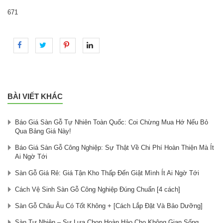
671
BÀI VIẾT KHÁC
Báo Giá Sàn Gỗ Tự Nhiên Toàn Quốc: Coi Chừng Mua Hớ Nếu Bỏ
Qua Bảng Giá Này!
Báo Giá Sàn Gỗ Công Nghiệp: Sự Thật Về Chi Phí Hoàn Thiện Mà Ít
Ai Ngờ Tới
Sàn Gỗ Giá Rẻ: Giá Tận Kho Thấp Đến Giật Mình Ít Ai Ngờ Tới
Cách Vệ Sinh Sàn Gỗ Công Nghiệp Đúng Chuẩn [4 cách]
Sàn Gỗ Châu Âu Có Tốt Không + [Cách Lắp Đặt Và Bảo Dưỡng]
Sàn Tự Nhiên – Sự Lựa Chọn Hoàn Hảo Cho Không Gian Sống