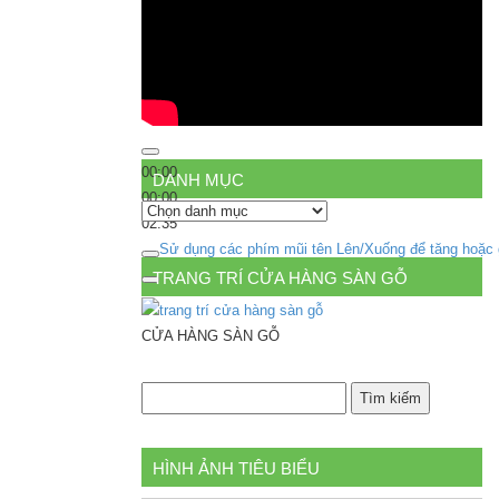
00:00
DANH MỤC
00:00
Danh
02:35
mục
Sử dụng các phím mũi tên Lên/Xuống để tăng hoặc
TRANG TRÍ CỬA HÀNG SÀN GỖ
CỬA HÀNG SÀN GỖ
HÌNH ẢNH TIÊU BIỂU