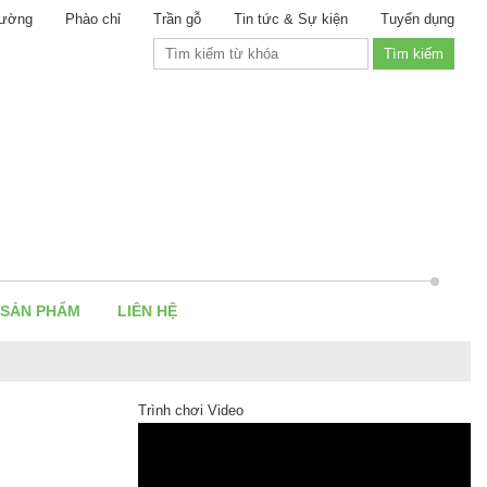
ường
Phào chỉ
Trần gỗ
Tin tức & Sự kiện
Tuyển dụng
 SẢN PHẨM
LIÊN HỆ
Trình chơi Video