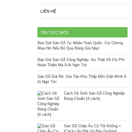
LIÊN HỆ
TIN TỨC MỚI
Báo Giá Sàn Gỗ Tự Nhiên Toàn Quốc: Coi Chừng
Mua Hớ Nếu Bỏ Qua Bảng Giá Này!
Báo Giá Sàn Gỗ Công Nghiệp: Sự Thật Về Chi Phí
Hoàn Thiện Mà Ít Ai Ngờ Tới
Sàn Gỗ Giá Rẻ: Giá Tận Kho Thấp Đến Giật Mình Ít
Ai Ngờ Tới
Cách Vệ Sinh Sàn Gỗ Công Nghiệp
Đúng Chuẩn [4 cách]
Sàn Gỗ Châu Âu Có Tốt Không +
[Cách Lắp Đặt Và Bảo Dưỡng]