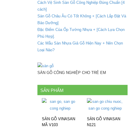
Cách Vệ Sinh Sàn Gỗ Công Nghiệp Đúng Chuẩn [4
cách]
Sàn Gỗ Châu Âu Có Tốt Không + [Cách Lắp Đặt Và
Bảo Dưỡng]
Đặc Điểm Của Ốp Tường Nhựa + [Cách Lựa Chọn
Phù Hợp].
Các Mẫu Sàn Nhựa Giả Gỗ Hiện Nay + Nên Chọn
Loại Nào?
SÀN GỖ CÔNG NGHIỆP CHO TRẺ EM
SẢN PHẨM
SÀN GỖ VINASAN
SÀN GỖ VINASAN
MÃ V103
N121