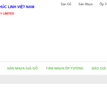
Sàn Gỗ
Sàn Nhựa
Ốp T
ÚC LINH VIỆT NAM
Y LIMITED
SÀN NHỰA GIẢ GỖ
TẤM NHỰA ỐP TƯỜNG
BÁO GIÁ