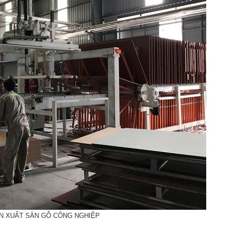
N XUẤT SÀN GỖ CÔNG NGHIỆP