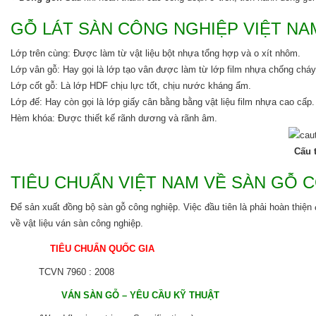
GỖ LÁT SÀN CÔNG NGHIỆP VIỆT NAM
Lớp trên cùng: Được làm từ vật liệu bột nhựa tổng hợp và o xít nhôm.
Lớp vân gỗ: Hay gọi là lớp tạo vân được làm từ lớp film nhựa chống cháy
Lớp cốt gỗ: Là lớp HDF chịu lực tốt, chịu nước kháng ẩm.
Lớp đế: Hay còn gọi là lớp giấy cân bằng bằng vật liệu film nhựa cao cấp.
Hèm khóa: Được thiết kế rãnh dương và rãnh âm.
Cấu 
TIÊU CHUẨN VIỆT NAM VỀ SÀN GỖ 
Để sản xuất đồng bộ sàn gỗ công nghiệp. Việc đầu tiên là phải hoàn th
về vật liệu ván sàn công nghiệp.
TIÊU CHUẨN QUỐC GIA
TCVN 7960 : 2008
VÁN SÀN GỖ – YÊU CẦU KỸ THUẬT