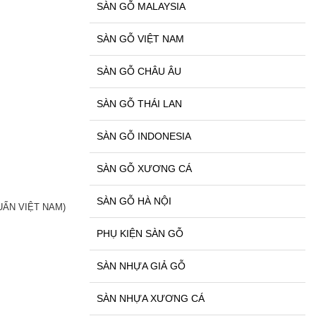
SÀN GỖ MALAYSIA
SÀN GỖ VIỆT NAM
SÀN GỖ CHÂU ÂU
SÀN GỖ THÁI LAN
SÀN GỖ INDONESIA
SÀN GỖ XƯƠNG CÁ
SÀN GỖ HÀ NỘI
CHUẨN VIỆT NAM)
PHỤ KIỆN SÀN GỖ
SÀN NHỰA GIẢ GỖ
SÀN NHỰA XƯƠNG CÁ