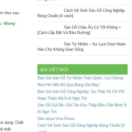
Cách Vệ Sinh Sàn Gỗ Công Nghiệp
am như sau:
Đúng Chuẩn [4 cách]
au. Nhưng
Sàn Gỗ Châu Âu Có Tốt Không +
[Cách Lắp Đặt Và Bảo Dưỡng]
Sàn Tự Nhiên – Sự Lựa Chọn Hoàn
Hảo Cho Không Gian Sống
BÀI VIẾT MỚI
Báo Giá Sàn Gỗ Tự Nhiên Toàn Quốc: Coi Chừng
Mua Hớ Nếu Bỏ Qua Bảng Giá Này!
Báo Giá Sàn Gỗ Công Nghiệp: Sự Thật Về Chi Phí
Hoàn Thiện Mà Ít Ai Ngờ Tới
Sàn Gỗ Giá Rẻ: Giá Tận Kho Thấp Đến Giật Mình Ít
Ai Ngờ Tới
Sàn nhựa Viva Floors
sử dụng. Chất
Cách Vệ Sinh Sàn Gỗ Công Nghiệp Đúng Chuẩn [4
i thất.