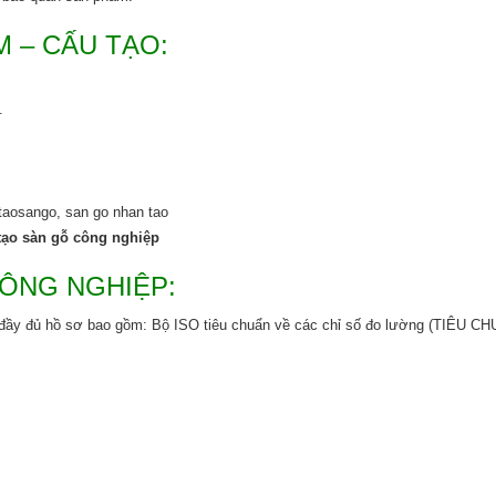
 – CẤU TẠO:
.
tạo sàn gỗ công nghiệp
CÔNG NGHIỆP:
iện đầy đủ hồ sơ bao gồm: Bộ ISO tiêu chuẩn về các chỉ số đo lường (TIÊU 