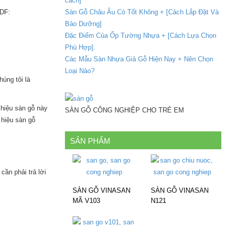
cách]
Sàn Gỗ Châu Âu Có Tốt Không + [Cách Lắp Đặt Và
HDF:
Bảo Dưỡng]
Đặc Điểm Của Ốp Tường Nhựa + [Cách Lựa Chọn
Phù Hợp].
Các Mẫu Sàn Nhựa Giả Gỗ Hiện Nay + Nên Chọn
Loại Nào?
úng tôi là
iệu sàn gỗ này
SÀN GỖ CÔNG NGHIỆP CHO TRẺ EM
 hiệu sàn gỗ
SẢN PHẨM
cần phải trả lời
SÀN GỖ VINASAN
SÀN GỖ VINASAN
MÃ V103
N121