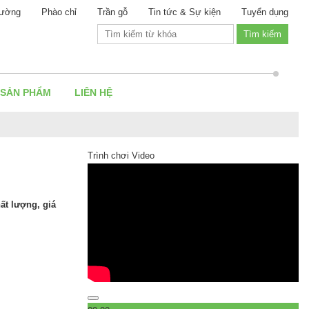
ường
Phào chỉ
Trần gỗ
Tin tức & Sự kiện
Tuyển dụng
 SẢN PHẨM
LIÊN HỆ
Trình chơi Video
ất lượng, giá