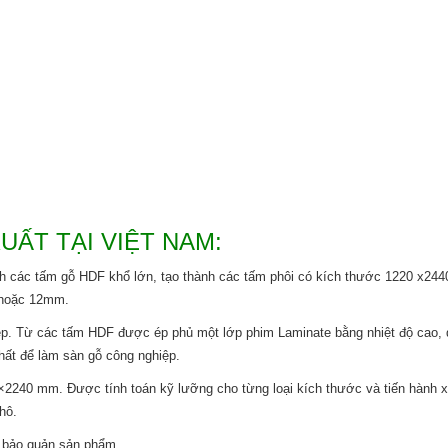
ẤT TẠI VIỆT NAM:
nh các tấm gỗ HDF khổ lớn, tạo thành các tấm phôi có kích thước 1220 x24
 hoặc 12mm.
p. Từ các tấm HDF được ép phủ một lớp phim Laminate bằng nhiệt độ cao, 
hất để làm sàn gỗ công nghiệp.
2240 mm. Được tính toán kỹ lưỡng cho từng loại kích thước và tiến hành x
hô.
i bảo quản sản phẩm.