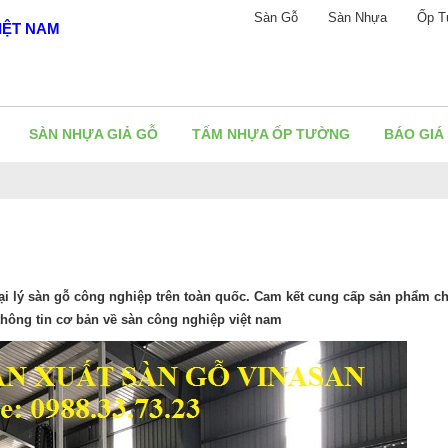
Sàn Gỗ
Sàn Nhựa
Ốp T
IỆT NAM
SÀN NHỰA GIẢ GỖ
TẤM NHỰA ỐP TƯỜNG
BÁO GIÁ
ại lý sàn gỗ công nghiệp trên toàn quốc. Cam kết cung cấp sản phẩm ch
thông tin cơ bản về sàn công nghiệp việt nam