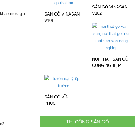
SÀN GỖ VINASAN
V102
 khảo mức giá
SÀN GỖ VINASAN
V101
NỘI THẤT SÀN GỖ
CÔNG NGHIỆP
SÀN GỖ VĨNH
PHÚC
THI CÔNG SÀN GỖ
/m2.