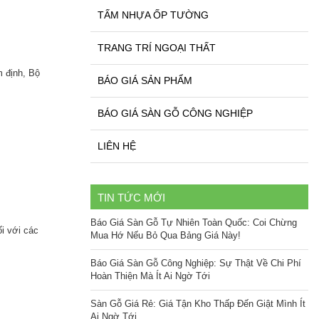
TẤM NHỰA ỐP TƯỜNG
TRANG TRÍ NGOẠI THẤT
 định, Bộ
BÁO GIÁ SẢN PHẨM
BÁO GIÁ SÀN GỖ CÔNG NGHIỆP
LIÊN HỆ
TIN TỨC MỚI
Báo Giá Sàn Gỗ Tự Nhiên Toàn Quốc: Coi Chừng
ối với các
Mua Hớ Nếu Bỏ Qua Bảng Giá Này!
Báo Giá Sàn Gỗ Công Nghiệp: Sự Thật Về Chi Phí
Hoàn Thiện Mà Ít Ai Ngờ Tới
Sàn Gỗ Giá Rẻ: Giá Tận Kho Thấp Đến Giật Mình Ít
Ai Ngờ Tới