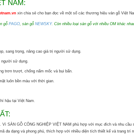
ỆT NAM:
etnam.vn
xin chia sẻ cho bạn đọc về một số các thương hiệu ván gỗ Việt N
àn gỗ
PAGO
, sàn gỗ
NEWSKY
. Còn nhiều loại sàn gỗ với nhiều OM khác nh
, sang trọng, nâng cao giá trị người sử dụng.
e người sử dụng.
ống trơn trượt, chống nấm mốc và bụi bẩn.
mặt luôn bền màu với thời gian.
hí hậu tại Việt Nam.
ẤT:
ụng. Vì SÀN GỖ CÔNG NGHIỆP VIỆT NAM phù hợp với mục đích và nhu cầu 
 dạng và phong phú, thích hợp với nhiều diện tích thiết kế và trang trí nộ