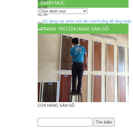
00:00
DANH MỤC
00:00
Danh
02:35
mục
Sử dụng các phím mũi tên Lên/Xuống để tăng hoặc
TRANG TRÍ CỬA HÀNG SÀN GỖ
CỬA HÀNG SÀN GỖ