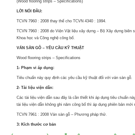
(Wood flooring strips – Specifications)
LỜI NÓI ĐẦU:
TCVN 7960 : 2008 thay thế cho TCVN 4340 : 1994.
TCVN 7960 : 2008 do Viện Vật liệu xây dựng – Bộ Xây dựng biên s
Khoa học và Công nghệ công bố.
VÁN SÀN GỖ – YÊU CẦU KỸ THUẬT
Wood flooring strips – Specifications
1- Phạm vi áp dụng:
Tiêu chuẩn này quy định các yêu cầu kỹ thuật đối với ván sàn gỗ.
2- Tài liệu viện dẫn:
Các tài liệu viện dẫn sau đây là cần thiết khi áp dụng tiêu chuẩn n
tài liệu viện dẫn không ghi năm công bố thì áp dụng phiên bản mới 
TCVN 7961 : 2008 Ván sàn gỗ – Phương pháp thử.
3: Kích thước cơ bản