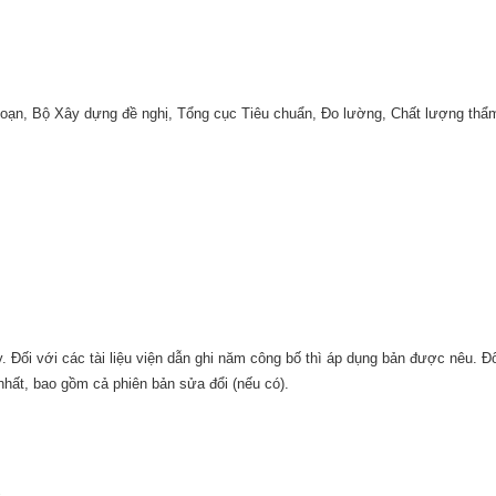
oạn, Bộ Xây dựng đề nghị, Tổng cục Tiêu chuẩn, Đo lường, Chất lượng thẩm
ày. Đối với các tài liệu viện dẫn ghi năm công bố thì áp dụng bản được nêu. Đ
nhất, bao gồm cả phiên bản sửa đổi (nếu có).