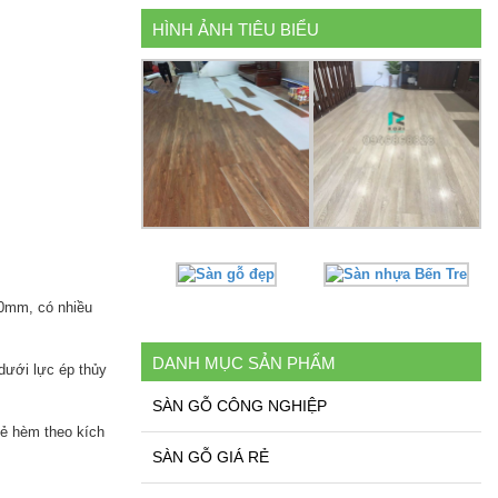
HÌNH ẢNH TIÊU BIỂU
40mm, có nhiều
DANH MỤC SẢN PHẨM
dưới lực ép thủy
SÀN GỖ CÔNG NGHIỆP
ẻ hèm theo kích
SÀN GỖ GIÁ RẺ