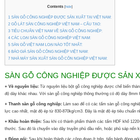
Contents
[
hide
]
1
SÀN GỖ CÔNG NGHIỆP ĐƯỢC SẢN XUẤT TẠI VIỆT NAM:
2
GỖ LÁT SÀN CÔNG NGHIỆP VIỆT NAM – CẤU TẠO:
3
TIÊU CHUẨN VIỆT NAM VỀ SÀN GỖ CÔNG NGHIỆP:
4
CÁC LOẠI SÀN GỖ CÔNG NGHIỆP VIỆT NAM:
5
SÀN GỖ VIỆT NAM LOẠI NÀO TỐT NHẤT:
6
BÁO GIÁ SÀN GỖ CÔNG NGHIỆP VIỆT NAM:
7
NHÀ MÁY SẢN XUẤT SÀN GỖ CÔN NGHIỆP VIỆT NAM:
SÀN GỖ CÔNG NGHIỆP ĐƯỢC SẢN XU
+ Về nguyên liệu:
Từ nguyên liệu bột gỗ công nghiệp được chế biến thà
độ dày khác nhau. Với sàn gỗ công nghiệp thông thường có độ dày 8mm
+ Thanh sàn gỗ công nghiệp:
Làm sao để có các tấm sàn gỗ công nghiệ
lực cao nhất, mật độ ép từ 830-870kg/cm3. Đây là mật độ ép tiêu chuẩn n
+ Khâu hoàn thiện:
Sau khi có thành phẩm thành các tấm HDF khổ 1220×
thước. Sau đó là chuyển vào dây truyền phủ dầu nến, hoặc phủ sáp nến k
+ Đóng gói:
Sau khi hoàn thành các công đoạn ở trên, tiến hành đóng gó