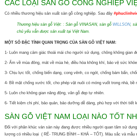
CÁC LOẠI SÀN GỖ CÔNG NGHIỆP VI
Có nhiều thương hiệu sản xuất sàn gỗ công nghiệp. Sau đây
#phuclinhvi
Thương hiệu sàn gỗ Việt: : Sàn gỗ VINASAN, sàn gỗ
WILLSON
, s
chủ yếu vẫn được sản xuất tại Việt Nam.
MỘT SỐ ĐẶC TÍNH QUAN TRỌNG CỦA SÀN GỖ VIỆT NAM:
1- Luôn mang cảm giác thoải mái cho người sử dụng, chông không gian đẹp
2- Ấm về mùa đông, mát về mùa hè, điều hòa không khí, bảo vệ sức khỏ
3- Chịu lực tốt, chống biến dạng, cong vênh, co ngót, chống bám bẩn, ch
4- Bề mặt chống xước tốt, cho phép vật nuôi có móng vuốt trong nhà, bề 
5- Luôn cho không gian năng động, vân gỗ đẹp tự nhiên.
6- Tiết kiệm chi phí, bảo quản, bảo dưỡng dễ dàng, phù hợp với thời tiết k
SÀN GỖ VIỆT NAM LOẠI NÀO TỐT NH
Đối với phân khúc ván sàn này đang được nhiều người quan tâm sử d
lượng có nhiều loại ( RẺ- TRUNG BÌNH – KHÁ – TỐT). Màu sắc và mẫu mã đa