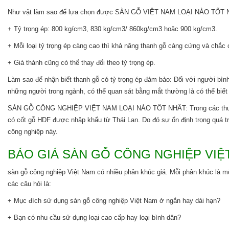
Như vật làm sao để lựa chọn được SÀN GỖ VIỆT NAM LOẠI NÀO TỐT NHẤT t
+ Tỷ trọng ép: 800 kg/cm3, 830 kg/cm3/ 860kg/cm3 hoặc 900 kg/cm3.
+ Mỗi loại tỷ trọng ép càng cao thì khả năng thanh gỗ càng cứng và chắc 
+ Giá thành cũng có thể thay đổi theo tỷ trọng ép.
Làm sao để nhận biết thanh gỗ có tỷ trọng ép đảm bảo: Đối với người bình
những người trong ngành, có thể quan sát bằng mắt thường là có thể biết
SÀN GỖ CÔNG NGHIỆP VIỆT NAM LOẠI NÀO TỐT NHẤT: Trong các thương 
có cốt gỗ HDF được nhập khẩu từ Thái Lan. Do đó sự ổn định trọng quá t
công nghiệp này.
BÁO GIÁ SÀN GỖ CÔNG NGHIỆP VIỆ
sàn gỗ công nghiệp Việt Nam có nhiều phân khúc giá. Mỗi phân khúc là một
các câu hỏi là:
+ Mục đích sử dụng sàn gỗ công nghiệp Việt Nam ở ngắn hay dài hạn?
+ Bạn có nhu cầu sử dụng loại cao cấp hay loại bình dân?