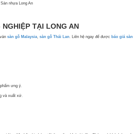
Sàn nhựa Long An
 NGHIỆP TẠI LONG AN
 ván
sàn gỗ Malaysia
,
sàn gỗ Thái Lan
. Liên hệ ngay để được
báo giá sàn
 phẩm ưng ý.
g và xuất xứ.