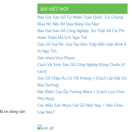
BÀI VIẾT MỚI
Báo Giá Sàn Gỗ Tự Nhiên Toàn Quốc: Coi Chừng
Mua Hớ Nếu Bỏ Qua Bảng Giá Này!
Báo Giá Sàn Gỗ Công Nghiệp: Sự Thật Về Chi Phí
Hoàn Thiện Mà Ít Ai Ngờ Tới
Sàn Gỗ Giá Rẻ: Giá Tận Kho Thấp Đến Giật Mình Ít
Ai Ngờ Tới
Sàn nhựa Viva Floors
Cách Vệ Sinh Sàn Gỗ Công Nghiệp Đúng Chuẩn [4
cách]
Sàn Gỗ Châu Âu Có Tốt Không + [Cách Lắp Đặt Và
Bảo Dưỡng]
Đặc Điểm Của Ốp Tường Nhựa + [Cách Lựa Chọn
Phù Hợp].
Các Mẫu Sàn Nhựa Giả Gỗ Hiện Nay + Nên Chọn
ã tin dùng sản
Loại Nào?