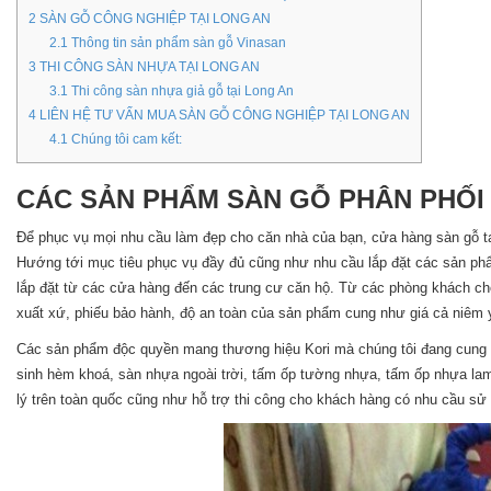
2
SÀN GỖ CÔNG NGHIỆP TẠI LONG AN
2.1
Thông tin sản phẩm sàn gỗ Vinasan
3
THI CÔNG SÀN NHỰA TẠI LONG AN
3.1
Thi công sàn nhựa giả gỗ tại Long An
4
LIÊN HỆ TƯ VẤN MUA SÀN GỖ CÔNG NGHIỆP TẠI LONG AN
4.1
Chúng tôi cam kết:
CÁC SẢN PHẨM SÀN GỖ PHÂN PHỐI 
Để phục vụ mọi nhu cầu làm đẹp cho căn nhà của bạn, cửa hàng sàn gỗ t
Hướng tới mục tiêu phục vụ đầy đủ cũng như nhu cầu lắp đặt các sản phẩ
lắp đặt từ các cửa hàng đến các trung cư căn hộ. Từ các phòng khách 
xuất xứ, phiếu bảo hành, độ an toàn của sản phẩm cung như giá cả niêm y
Các sản phẩm độc quyền mang thương hiệu Kori mà chúng tôi đang cung 
sinh hèm khoá, sàn nhựa ngoài trời, tấm ốp tường nhựa, tấm ốp nhựa lam s
lý trên toàn quốc cũng như hỗ trợ thi công cho khách hàng có nhu cầu sử 