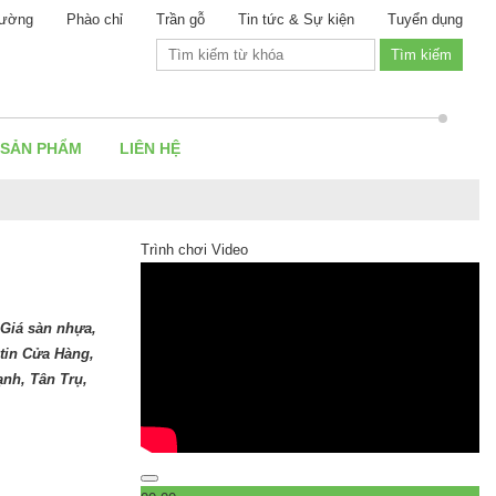
ường
Phào chỉ
Trần gỗ
Tin tức & Sự kiện
Tuyển dụng
 SẢN PHẨM
LIÊN HỆ
Trình chơi Video
 Giá sàn nhựa,
tin Cửa Hàng,
nh, Tân Trụ,