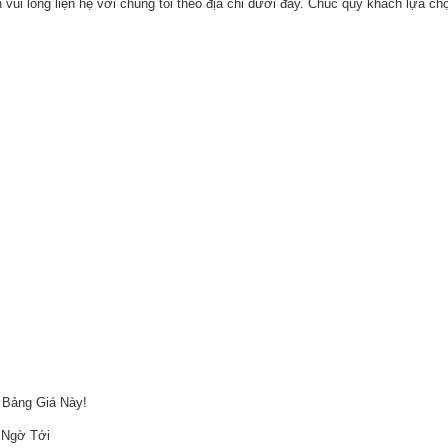
 vui lòng liện hệ với chúng tôi theo địa chỉ dưới đây. Chúc quý khách lựa c
 Bảng Giá Này!
 Ngờ Tới