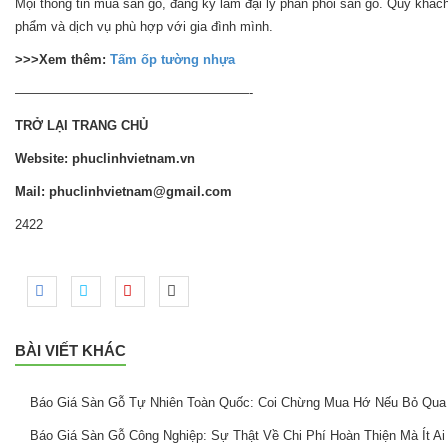
Mọi thông tin mua sàn gỗ, đăng ký làm đại lý phân phối sàn gỗ. Quý khách
phẩm và dịch vụ phù hợp với gia đình mình.
>>>Xem thêm:
Tấm ốp tường nhựa
——————————————————-
TRỞ LẠI TRANG CHỦ
Website: phuclinhvietnam.vn
Mail: phuclinhvietnam@gmail.com
2422
BÀI VIẾT KHÁC
Báo Giá Sàn Gỗ Tự Nhiên Toàn Quốc: Coi Chừng Mua Hớ Nếu Bỏ Qua
Báo Giá Sàn Gỗ Công Nghiệp: Sự Thật Về Chi Phí Hoàn Thiện Mà Ít Ai