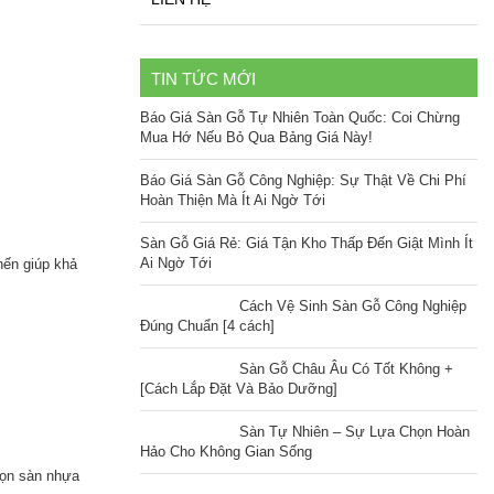
TIN TỨC MỚI
Báo Giá Sàn Gỗ Tự Nhiên Toàn Quốc: Coi Chừng
Mua Hớ Nếu Bỏ Qua Bảng Giá Này!
Báo Giá Sàn Gỗ Công Nghiệp: Sự Thật Về Chi Phí
Hoàn Thiện Mà Ít Ai Ngờ Tới
Sàn Gỗ Giá Rẻ: Giá Tận Kho Thấp Đến Giật Mình Ít
Ai Ngờ Tới
nến giúp khả
Cách Vệ Sinh Sàn Gỗ Công Nghiệp
Đúng Chuẩn [4 cách]
Sàn Gỗ Châu Âu Có Tốt Không +
[Cách Lắp Đặt Và Bảo Dưỡng]
Sàn Tự Nhiên – Sự Lựa Chọn Hoàn
Hảo Cho Không Gian Sống
họn sàn nhựa