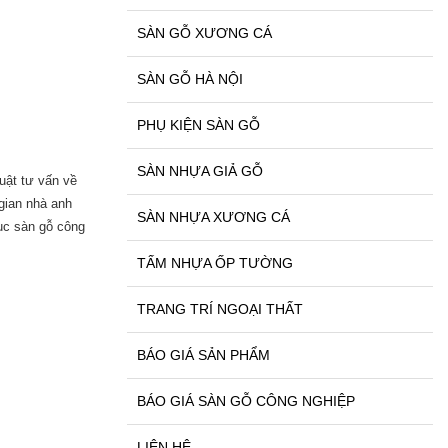
SÀN GỖ XƯƠNG CÁ
SÀN GỖ HÀ NỘI
PHỤ KIỆN SÀN GỖ
SÀN NHỰA GIẢ GỖ
uật tư vấn về
gian nhà anh
SÀN NHỰA XƯƠNG CÁ
ục sàn gỗ công
TẤM NHỰA ỐP TƯỜNG
TRANG TRÍ NGOẠI THẤT
BÁO GIÁ SẢN PHẨM
BÁO GIÁ SÀN GỖ CÔNG NGHIỆP
LIÊN HỆ