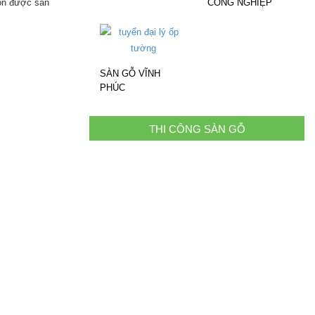
họn được sản
CÔNG NGHIỆP
SÀN GỖ VĨNH
PHÚC
THI CÔNG SÀN GỖ