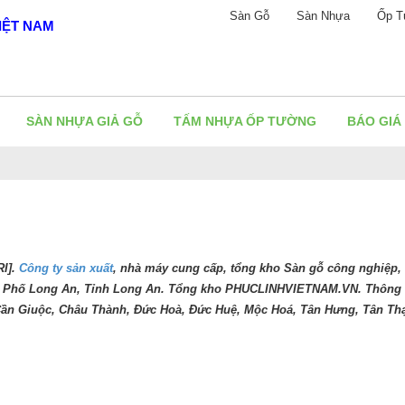
Sàn Gỗ
Sàn Nhựa
Ốp T
IỆT NAM
SÀN NHỰA GIẢ GỖ
TẤM NHỰA ỐP TƯỜNG
BÁO GIÁ
RI].
Công ty sản xuất
, nhà máy cung cấp, tổng kho Sàn gỗ công nghiệp,
nh Phố Long An, Tỉnh Long An. Tổng kho PHUCLINHVIETNAM.VN. Thông 
 Cần Giuộc, Châu Thành, Đức Hoà, Đức Huệ, Mộc Hoá, Tân Hưng, Tân Thạ