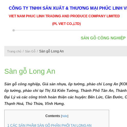
CÔNG TY TNHH SẢN XUẤT & THƯƠNG MẠI PHÚC LINH V
VIET NAM PHUC LINH TRADING AND PRODUCE COMPANY LIMITED
(PL VIET CO.,LTD)
SÀN GỖ CÔNG NGHIỆP
Sàn gỗ Long An
Trang chủ
Sàn Gỗ
Sàn gỗ Long An
Sàn gỗ công nghiệp, Giá sàn nhựa, ốp tường, phào chỉ Long An [KO
ốp tường, phào chỉ tại Thị Xã Kiến Tường, Thành Phố Tân An, Thà
Đại Lý và các công trình hoàn thiện các huyện: Bến Lức, Cần Đước,
Thạnh Hoá, Thủ Thừa, Vĩnh Hưng.
Contents
[
hide
]
1
CÁC SẢN PHẨM SÀN GỖ PHÂN PHỐI TẠI LONG AN