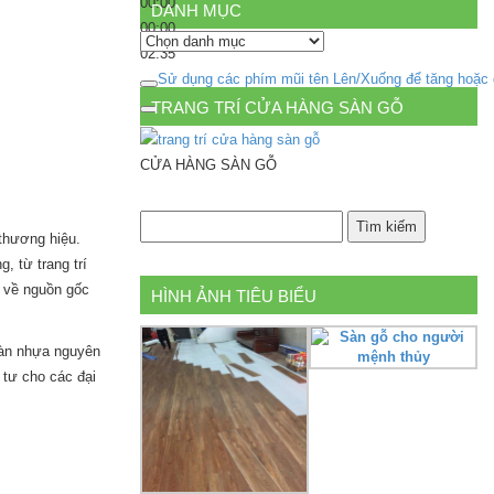
00:00
DANH MỤC
00:00
Danh
02:35
mục
Sử dụng các phím mũi tên Lên/Xuống để tăng hoặc
TRANG TRÍ CỬA HÀNG SÀN GỖ
CỬA HÀNG SÀN GỖ
thương hiệu.
 từ trang trí
 về nguồn gốc
HÌNH ẢNH TIÊU BIỂU
sàn nhựa nguyên
 tư cho các đại