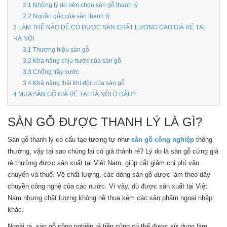
2.1
Những lý do nên chọn sàn gỗ thanh lý
2.2
Nguồn gốc của sàn thanh lý
3
LÀM THẾ NÀO ĐỂ CÓ ĐƯỢC SÀN CHẤT LƯỢNG CAO GIÁ RẺ TẠI
HÀ NỘI
3.1
Thương hiệu sàn gỗ
3.2
Khả năng chịu nước của sàn gỗ
3.3
Chống trầy xước
3.4
Khả năng thải khí độc của sàn gỗ
4
MUA SÀN GỖ GIÁ RẺ TẠI HÀ NỘI Ở ĐÂU?
SÀN GỖ ĐƯỢC THANH LÝ LÀ GÌ?
Sàn gỗ thanh lý có cấu tạo tương tự như
sàn gỗ công nghiệp
thông
thường, vậy tại sao chúng lại có giá thành rẻ? Lý do là sàn gỗ cứng giá
rẻ thường được sản xuất tại Việt Nam, giúp cắt giảm chi phí vận
chuyển và thuế. Về chất lượng, các dòng sàn gỗ được làm theo dây
chuyền công nghệ của các nước. Vì vậy, dù được sản xuất tại Việt
Nam nhưng chất lượng không hề thua kém các sản phẩm ngoại nhập
khác.
Ngoài ra, sàn gỗ công nghiệp rẻ tiền cũng có thể được sử dụng làm