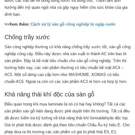
được các vấn đề về bong bóng nước và bong tróc. Tránh làm ảnh
hưởng đến mỹ quan ngôi nhà và gây nguy hiểm cho sức khỏe của gia
đình bạn.
>>Xem thêm:
Cách xử lý sàn gỗ công nghiệp bị ngập nước
Chống trầy xước
Sàn công nghiệp thường có khả năng chống trầy xước tốt, sàn gỗ công
nghiệp cũng vậy. Điều này được nhà sản xuất in thành AC trên bao bì
sản phẩm. Đây là bề mặt tiêu chuẩn cho sàn gỗ công nghiệp. Trên thị
trường hiện nay, các sản phẩm thường có tiêu chuẩn bề mặt AC4 –
AC5. Một số dòng cao cấp hơn như MASHOME, KOMAS có tiêu
chuẩn AC6. Ngoài ra còn có các sản phẩm AC3 rẻ hơn và hợp lý hơn.
Khả năng thải khí độc của sàn gỗ
Điều quan trọng khi mua laminate là nó có hại hay không? Tất cả các
sản phẩm sàn gỗ hiện đang được phê duyệt trên thị trường. Tất cả đều
đã được kiểm tra kỹ lưỡng về khả năng thải khí formaldehyde độc hại.
Giá trị phát thải được đánh giá theo tiêu chuẩn Châu Âu ký hiệu E. Cho
phép đưa ra thị trường các sản phẩm có giá trị phát thải E0, E1.