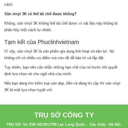
cách.
Sàn vinyl 3K có thể tái chế được không?
Không, sàn vinyl 3K không thể tái chế được vì vật liệu này không bị
phân hủy một cách tự nhiên.
Tạm kết của Phuclinhvietnam
Vì vậy, sàn vinyl 3K là sản phẩm gia dụng linh hoạt và tiện lợi. Nó
không chỉ có nhiều ưu điểm mà còn rất dễ bảo trì và lắp đặt.
Tuy nhiên, bạn nên cân nhắc những hạn chế của nó trước khi quyết
định lựa chọn nó cho ngôi nhà của mình.
Nếu bạn đang tìm kiếm loại sàn đẹp, bền và đáng tin cậy thì sàn vinyl
3K là một lựa chọn tuyệt vời.
TRỤ SỞ CÔNG TY
TRỤ SỞ: Số 55B /42/30/175B Lạc Long Quân - Cầu Giấy - Hà Nội.