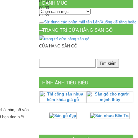
00:00
DANH MỤC
00:00
Danh
02:35
mục
Sử dụng các phím mũi tên Lên/Xuống để tăng hoặc
TRANG TRÍ CỬA HÀNG SÀN GỖ
CỬA HÀNG SÀN GỖ
HÌNH ẢNH TIÊU BIỂU
phối nào, số vốn
 bạn đọc biết