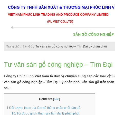
CÔNG TY TNHH SẢN XUẤT & THƯƠNG MẠI PHÚC LINH V
VIET NAM PHUC LINH TRADING AND PRODUCE COMPANY LIMITED
(PL VIET CO.,LTD)
SÀN GỖ CÔNG NGHIỆP
Tư vấn sàn gỗ công nghiệp – Tìm Đại Lý phân phối
Trang chủ
Sàn Gỗ
Tư vấn sàn gỗ công nghiệp – Tìm Đại 
Công ty Phúc Linh Việt Nam là đơn vị chuyên cung cấp các loại vật 
vấn sàn gỗ công nghiệp – Tìm Đại Lý phân phối ván sàn gỗ trên toàn
sau:
Contents
[
hide
]
1
Đối tượng tham gia làm hệ thống phân phối sàn gỗ:
1.1
Tôi được gì khi tham gia làm đại lý phân phối: