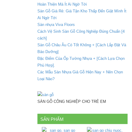
Hoàn Thiện Mà Ít Ai Ngờ Tới
Sàn Gỗ Giá Rẻ: Giá Tận Kho Thấp Đến Giật Mình Ít
Ai Ngờ Tới
Sàn nhựa Viva Floors
Cách Vệ Sinh Sàn Gỗ Công Nghiệp Đúng Chuẩn [4
cách]
Sàn Gỗ Châu Âu Có Tốt Không + [Cách Lắp Đặt Và
Bảo Dưỡng]
Đặc Điểm Của Ốp Tường Nhựa + [Cách Lựa Chọn
Phù Hợp].
Các Mẫu Sàn Nhựa Giả Gỗ Hiện Nay + Nên Chọn
Loại Nào?
SÀN GỖ CÔNG NGHIỆP CHO TRẺ EM
SẢN PHẨM