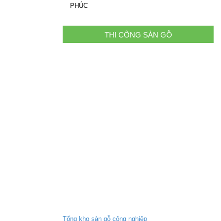
PHÚC
THI CÔNG SÀN GỖ
Tổng kho sàn gỗ công nghiệp