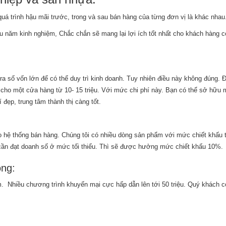
uá trình hậu mãi trước, trong và sau bán hàng của từng đơn vị là khác nhau
iều năm kinh nghiệm, Chắc chắn sẽ mang lại lợi ích tốt nhất cho khách hàng 
ra số vốn lớn để có thể duy trì kinh doanh. Tuy nhiên điều này không đúng. 
 cho một cửa hàng từ 10- 15 triệu. Với mức chi phí này. Bạn có thể sở hữu
 đẹp, trung tâm thành thị càng tốt.
ho hệ thống bán hàng. Chúng tôi có nhiều dòng sản phẩm với mức chiết khấu 
ỉ cần đạt doanh số ở mức tối thiểu. Thì sẽ được hưởng mức chiết khấu 10%.
ông:
 Nhiều chương trình khuyến mại cực hấp dẫn lên tới 50 triệu. Quý khách c