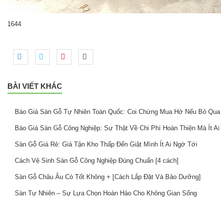
1644
BÀI VIẾT KHÁC
Báo Giá Sàn Gỗ Tự Nhiên Toàn Quốc: Coi Chừng Mua Hớ Nếu Bỏ Qua
Báo Giá Sàn Gỗ Công Nghiệp: Sự Thật Về Chi Phí Hoàn Thiện Mà Ít Ai
Sàn Gỗ Giá Rẻ: Giá Tận Kho Thấp Đến Giật Mình Ít Ai Ngờ Tới
Cách Vệ Sinh Sàn Gỗ Công Nghiệp Đúng Chuẩn [4 cách]
Sàn Gỗ Châu Âu Có Tốt Không + [Cách Lắp Đặt Và Bảo Dưỡng]
Sàn Tự Nhiên – Sự Lựa Chọn Hoàn Hảo Cho Không Gian Sống