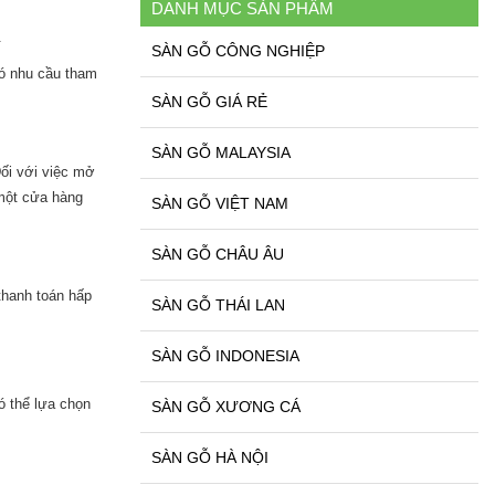
DANH MỤC SẢN PHẨM
.
SÀN GỖ CÔNG NGHIỆP
có nhu cầu tham
SÀN GỖ GIÁ RẺ
SÀN GỖ MALAYSIA
Đối với việc mở
 một cửa hàng
SÀN GỖ VIỆT NAM
SÀN GỖ CHÂU ÂU
thanh toán hấp
SÀN GỖ THÁI LAN
SÀN GỖ INDONESIA
ó thể lựa chọn
SÀN GỖ XƯƠNG CÁ
SÀN GỖ HÀ NỘI