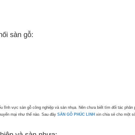
ối sàn gỗ:
u lĩnh vực sàn gỗ công nghiệp và sàn nhụa. Nên chưa biết tìm đối tác phân 
 khuyến mại như thế nào. Sau đây
SÀN GỖ PHÚC LINH
xin chia sẻ cho một số
hiệp và sàn nhựa: