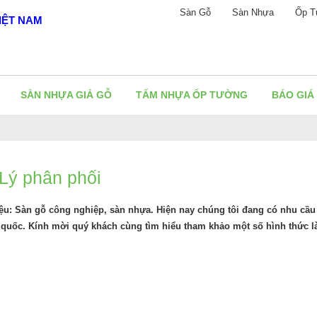
Sàn Gỗ
Sàn Nhựa
Ốp T
IỆT NAM
SÀN NHỰA GIẢ GỖ
TẤM NHỰA ỐP TƯỜNG
BÁO GIÁ
Lý phân phối
liệu: Sàn gỗ công nghiệp, sàn nhựa. Hiện nay chúng tôi đang có nhu cầ
 quốc. Kính mời quý khách cùng tìm hiểu tham khảo một số hình thức l