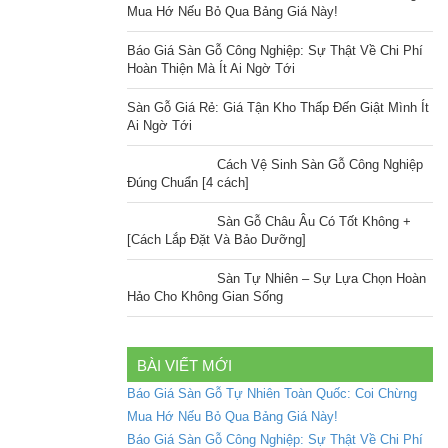
Mua Hớ Nếu Bỏ Qua Bảng Giá Này!
Báo Giá Sàn Gỗ Công Nghiệp: Sự Thật Về Chi Phí
Hoàn Thiện Mà Ít Ai Ngờ Tới
Sàn Gỗ Giá Rẻ: Giá Tận Kho Thấp Đến Giật Mình Ít
Ai Ngờ Tới
Cách Vệ Sinh Sàn Gỗ Công Nghiệp
Đúng Chuẩn [4 cách]
Sàn Gỗ Châu Âu Có Tốt Không +
[Cách Lắp Đặt Và Bảo Dưỡng]
Sàn Tự Nhiên – Sự Lựa Chọn Hoàn
Hảo Cho Không Gian Sống
BÀI VIẾT MỚI
Báo Giá Sàn Gỗ Tự Nhiên Toàn Quốc: Coi Chừng
Mua Hớ Nếu Bỏ Qua Bảng Giá Này!
Báo Giá Sàn Gỗ Công Nghiệp: Sự Thật Về Chi Phí