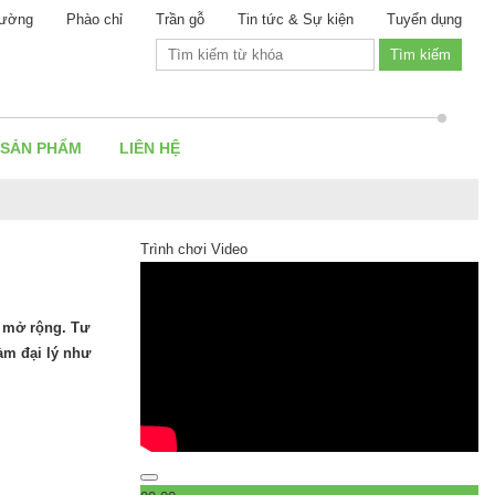
ường
Phào chỉ
Trần gỗ
Tin tức & Sự kiện
Tuyển dụng
 SẢN PHẨM
LIÊN HỆ
Trình chơi Video
u mở rộng. Tư
àm đại lý như