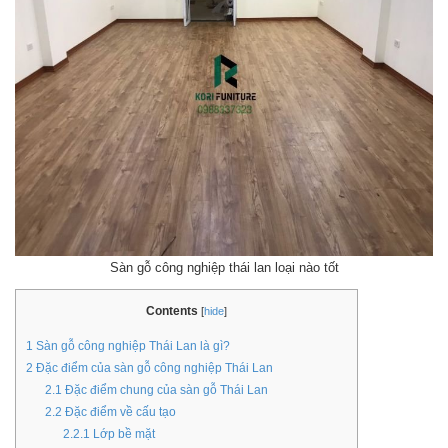
Sàn gỗ công nghiệp thái lan loại nào tốt
Contents
[
hide
]
1
Sàn gỗ công nghiệp Thái Lan là gì?
2
Đặc điểm của sàn gỗ công nghiệp Thái Lan
2.1
Đặc điểm chung của sàn gỗ Thái Lan
2.2
Đặc điểm về cấu tạo
2.2.1
Lớp bề mặt