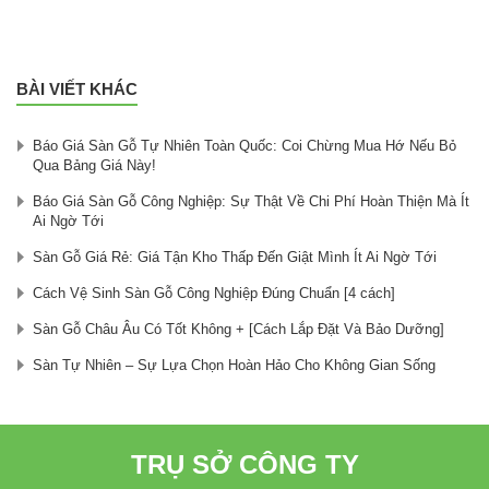
BÀI VIẾT KHÁC
Báo Giá Sàn Gỗ Tự Nhiên Toàn Quốc: Coi Chừng Mua Hớ Nếu Bỏ
Qua Bảng Giá Này!
Báo Giá Sàn Gỗ Công Nghiệp: Sự Thật Về Chi Phí Hoàn Thiện Mà Ít
Ai Ngờ Tới
Sàn Gỗ Giá Rẻ: Giá Tận Kho Thấp Đến Giật Mình Ít Ai Ngờ Tới
Cách Vệ Sinh Sàn Gỗ Công Nghiệp Đúng Chuẩn [4 cách]
Sàn Gỗ Châu Âu Có Tốt Không + [Cách Lắp Đặt Và Bảo Dưỡng]
Sàn Tự Nhiên – Sự Lựa Chọn Hoàn Hảo Cho Không Gian Sống
TRỤ SỞ CÔNG TY