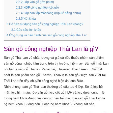
2.2.2
Lớp vân gỗ (lớp phim)
2.2.3
HDF công nghiệp (cốt gỗ)
2.2.4
Lớp san lấp mặt bằng (lớp đế bằng nhựa)
2.2.5
Nút khóa
3
Có nên sử dụng sàn gỗ công nghiệp Thái Lan không?
3.1
Các đặc tính khác
4
Ứng dụng và bảo hành của sàn gỗ công nghiệp Thái Lan
Sàn gỗ công nghiệp Thái Lan là gì?
Sàn gỗ Thái Lan về chất lượng và giá cả đều thuộc nhóm sản phẩm
sàn gỗ công nghiệp tầm trung trên thị trường hiện nay. Sàn gỗ Thái Lan
nổi bật là sàn gỗ Thaixin, Vanachai, Thaiever, Thai Green… Nổi bật
nhất là sản phẩm sàn gỗ Thaixin. Thaixin là sàn gỗ được sản xuất tại
Thái Lan trên dây chuyền công nghệ hiện đại của Đức.
Nhìn chung, sàn gỗ Thái Lan thường có cấu tạo 4 lớp. Đó là lớp bề
mặt, lớp film màu, lớp vân gỗ, lớp cốt gỗ HDF và lớp dưới cùng. Hệ
thống hèm khóa được sử dụng ở hầu hết các loại sàn gỗ Thái Lan là
hệ hèm khóa L đóng nến. Hoặc hệ hèm khóa V không sát sàn.