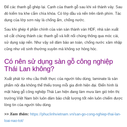
Để các thanh gỗ ghép lại. Cạnh của thanh gỗ sau khi xẻ thành vảy. Sau
đó kiểm tra khe cắm chìa khóa. Có lớp dầu và nến trên rãnh phím. Tác
dụng của lớp sơn này là chống ẩm, chống nước.
Sau khi ghép 4 phần chính của ván sàn thành ván HDF, nhà sản xuất
sẽ cắt chúng thành các thanh gỗ và kết nối chúng thông qua móc cài,
sử dụng sáp nến. Như vậy sẽ đảm bảo an toàn, chống nước xâm nhập
cũng như vệ sinh thường xuyên mà không sợ hỏng hóc.
Có nên sử dụng sàn gỗ công nghiệp
Thái Lan không?
Xuất phát từ nhu cầu thiết thực của người tiêu dùng, laminate là sản
phẩm nội địa không thể thiếu trong mỗi gia đình hiện đại. Điển hình là
mặt hàng gỗ công nghiệp Thái Lan hiện đang làm mưa làm gió trên thị
trường Việt Nam bởi luôn đảm bảo chất lượng tốt nên luôn chiếm được
lòng tin của người tiêu dùng.
>> Xem thêm:
https://phuclinhvietnam.vn/san-go-cong-nghiep-thai-lan-
loai-nao-tot/