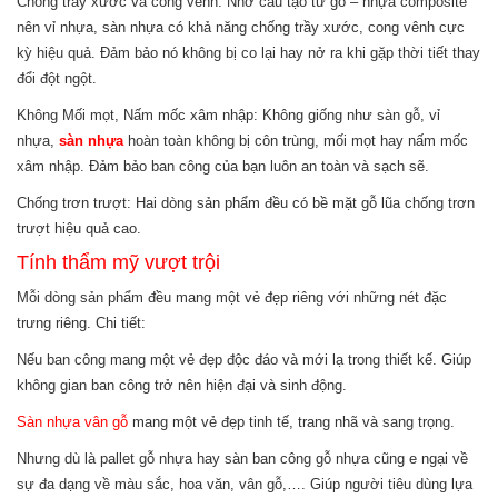
Chống trầy xước và cong vênh: Nhờ cấu tạo từ gỗ – nhựa composite
nên vỉ nhựa, sàn nhựa có khả năng chống trầy xước, cong vênh cực
kỳ hiệu quả. Đảm bảo nó không bị co lại hay nở ra khi gặp thời tiết thay
đổi đột ngột.
Không Mối mọt, Nấm mốc xâm nhập: Không giống như sàn gỗ, vỉ
nhựa,
sàn nhựa
hoàn toàn không bị côn trùng, mối mọt hay nấm mốc
xâm nhập. Đảm bảo ban công của bạn luôn an toàn và sạch sẽ.
Chống trơn trượt: Hai dòng sản phẩm đều có bề mặt gỗ lũa chống trơn
trượt hiệu quả cao.
Tính thẩm mỹ vượt trội
Mỗi dòng sản phẩm đều mang một vẻ đẹp riêng với những nét đặc
trưng riêng. Chi tiết:
Nếu ban công mang một vẻ đẹp độc đáo và mới lạ trong thiết kế. Giúp
không gian ban công trở nên hiện đại và sinh động.
Sàn nhựa vân gỗ
mang một vẻ đẹp tinh tế, trang nhã và sang trọng.
Nhưng dù là pallet gỗ nhựa hay sàn ban công gỗ nhựa cũng e ngại về
sự đa dạng về màu sắc, hoa văn, vân gỗ,…. Giúp người tiêu dùng lựa