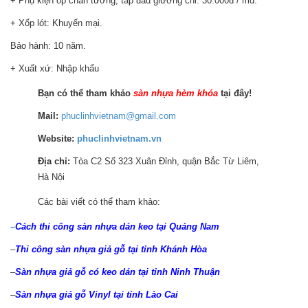
+ Phụ kiện ốp chân tường, táp đầu giường chỉ: 30.000đ / md.
+ Xốp lót: Khuyến mại.
Bảo hành: 10 năm.
+ Xuất xứ: Nhập khẩu
Bạn có thể tham khảo
sàn nhựa hèm khóa
tại đây!
Mail:
phuclinhvietnam@gmail.com
Website:
phuclinhvietnam.vn
Địa chỉ:
Tòa C2 Số 323 Xuân Đỉnh, quận Bắc Từ Liêm,
Hà Nội
Các bài viết có thể tham khảo:
–
Cách thi công sàn nhựa dán keo tại Quảng Nam
–
Thi công sàn nhựa giả gỗ tại tỉnh Khánh Hòa
–
Sàn nhựa giả gỗ có keo dán tại tỉnh Ninh Thuận
–
Sàn nhựa giả gỗ Vinyl tại tỉnh Lào Cai