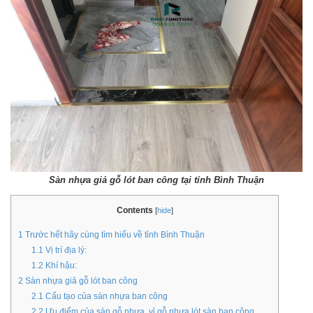
Sàn nhựa giả gỗ lót ban công tại tỉnh Bình Thuận
Contents
[
hide
]
1
Trước hết hãy cùng tìm hiểu về tỉnh Bình Thuận
1.1
Vị trí địa lý:
1.2
Khí hậu:
2
Sàn nhựa giả gỗ lót ban công
2.1
Cấu tạo của sàn nhựa ban công
2.2
Ưu điểm của sàn gỗ nhựa, vỉ gỗ nhựa lót sàn ban công