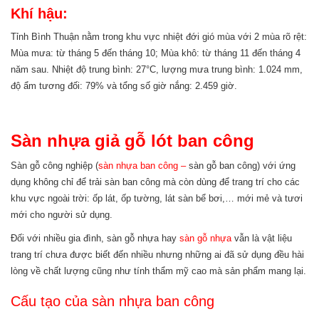
Khí hậu:
Tỉnh Bình Thuận nằm trong khu vực nhiệt đới gió mùa với 2 mùa rõ rệt:
Mùa mưa: từ tháng 5 đến tháng 10; Mùa khô: từ tháng 11 đến tháng 4
năm sau. Nhiệt độ trung bình: 27°C, lượng mưa trung bình: 1.024 mm,
độ ẩm tương đối: 79% và tổng số giờ nắng: 2.459 giờ.
Sàn nhựa giả gỗ lót ban công
Sàn gỗ công nghiệp (
sàn nhựa ban công –
sàn gỗ ban công) với ứng
dụng không chỉ để trải sàn ban công mà còn dùng để trang trí cho các
khu vực ngoài trời: ốp lát, ốp tường, lát sàn bể bơi,… mới mẻ và tươi
mới cho người sử dụng.
Đối với nhiều gia đình, sàn gỗ nhựa hay
sàn gỗ nhựa
vẫn là vật liệu
trang trí chưa được biết đến nhiều nhưng những ai đã sử dụng đều hài
lòng về chất lượng cũng như tính thẩm mỹ cao mà sản phẩm mang lại.
Cấu tạo của sàn nhựa ban công