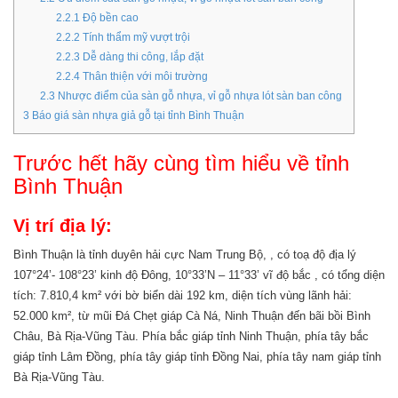
2.2.1
Độ bền cao
2.2.2
Tính thẩm mỹ vượt trội
2.2.3
Dễ dàng thi công, lắp đặt
2.2.4
Thân thiện với môi trường
2.3
Nhược điểm của sàn gỗ nhựa, vỉ gỗ nhựa lót sàn ban công
3
Báo giá sàn nhựa giả gỗ tại tỉnh Bình Thuận
Trước hết hãy cùng tìm hiểu về tỉnh
Bình Thuận
Vị trí địa lý:
Bình Thuận là tỉnh duyên hải cực Nam Trung Bộ, , có toạ độ địa lý
107°24’- 108°23’ kinh độ Đông, 10°33’N – 11°33’ vĩ độ bắc , có tổng diện
tích: 7.810,4 km² với bờ biển dài 192 km, diện tích vùng lãnh hải:
52.000 km², từ mũi Đá Chẹt giáp Cà Ná, Ninh Thuận đến bãi bồi Bình
Châu, Bà Rịa-Vũng Tàu. Phía bắc giáp tỉnh Ninh Thuận, phía tây bắc
giáp tỉnh Lâm Đồng, phía tây giáp tỉnh Đồng Nai, phía tây nam giáp tỉnh
Bà Rịa-Vũng Tàu.