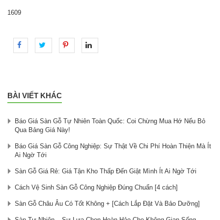
1609
BÀI VIẾT KHÁC
Báo Giá Sàn Gỗ Tự Nhiên Toàn Quốc: Coi Chừng Mua Hớ Nếu Bỏ
Qua Bảng Giá Này!
Báo Giá Sàn Gỗ Công Nghiệp: Sự Thật Về Chi Phí Hoàn Thiện Mà Ít
Ai Ngờ Tới
Sàn Gỗ Giá Rẻ: Giá Tận Kho Thấp Đến Giật Mình Ít Ai Ngờ Tới
Cách Vệ Sinh Sàn Gỗ Công Nghiệp Đúng Chuẩn [4 cách]
Sàn Gỗ Châu Âu Có Tốt Không + [Cách Lắp Đặt Và Bảo Dưỡng]
Sàn Tự Nhiên – Sự Lựa Chọn Hoàn Hảo Cho Không Gian Sống