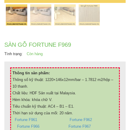
SÀN GỖ FORTUNE F969
Tình trạng:
Còn hàng
Thông tin sàn phẩm:
Thông số kỹ thuật: 1220×146x12mm/bar – 1.7812 m2/hộp –
10 thanh.
Chất liệu: HDF Sản xuất tại Malaysia.
Hèm khóa: khóa chữ V.
Tiêu chuẩn kỹ thuật: AC4 – B1 – E1.
Thời hạn sử dụng của mối: 20 năm.
Fortune F961
Fortune F962
Fortune F966
Fortune F967