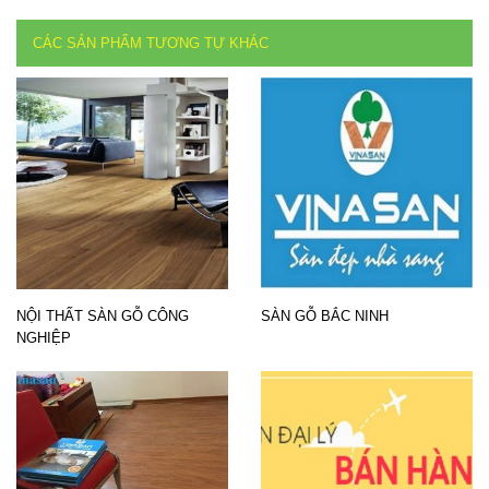
CÁC SẢN PHẨM TƯƠNG TỰ KHÁC
NỘI THẤT SÀN GỖ CÔNG
SÀN GỖ BẮC NINH
NGHIỆP