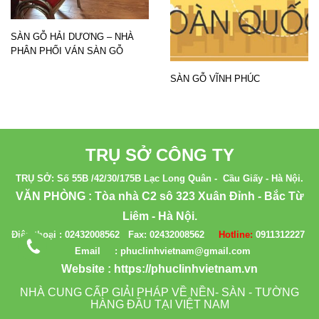
SÀN GỖ HẢI DƯƠNG – NHÀ
PHÂN PHỐI VÁN SÀN GỖ
SÀN GỖ VĨNH PHÚC
TRỤ SỞ CÔNG TY
TRỤ SỞ: Số 55B /42/30/175B Lạc Long Quân - Cầu Giấy - Hà Nội.
VĂN PHÒNG : Tòa nhà C2 sô 323 Xuân Đỉnh - Bắc Từ
Liêm - Hà Nội.
Điện thoại :
02432008562
Fax:
02432008562
Hotline:
0911312227
Email : phuclinhvietnam@gmail.com
Website :
https://phuclinhvietnam.vn
NHÀ CUNG CẤP GIẢI PHÁP VỀ NỀN- SÀN - TƯỜNG
HÀNG ĐẦU TẠI VIỆT NAM