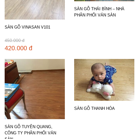
SÀN GỖ THÁI BÌNH – NHÀ
PHÂN PHỐI VÁN SÀN
SÀN GỖ VINASAN V101
450.000 đ
420.000 đ
SÀN GỖ THANH HÓA
SÀN GỖ TUYÊN QUANG,
CÔNG TY PHÂN PHỐI VÁN