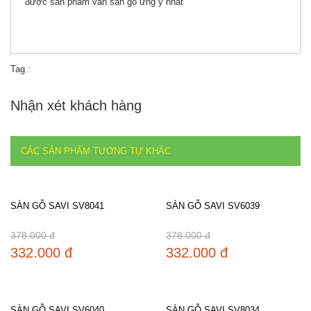
được sản phẩm ván sàn gỗ ưng ý nhất
Tag :
Nhận xét khách hàng
CÁC SẢN PHẨM TƯƠNG TỰ KHÁC
SÀN GỖ SAVI SV8041
SÀN GỖ SAVI SV6039
378.000 đ
378.000 đ
332.000 đ
332.000 đ
SÀN GỖ SAVI SV6040
SÀN GỖ SAVI SV8034