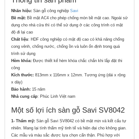
Nhãn hiệu:
Sàn gỗ công nghiệp
Savi
Bề mặt:
Bề mặt AC4 cho phép chống mòn bề mặt cao. Ngoài sử
dụng cho nhà cửa thì có thể sử dụng ở các công trình có mật
độ đi lại cao
Chất liệu
: HDF công nghiệp có mật độ cao có khả năng chống
cong vênh, chống nước, chống ồn và luôn ổn định trong quá
trình sử dụng
Hèm khóa:
Được thiết kế hèm khóa chắc chắn khi lắp đặt thi
công
Kích thước:
813mm x 116mm x 12mm. Tương ứng (dài x rộng
x dày)
Bảo hành:
15 năm
Nhà cung cấp
: Phúc Linh Việt nam
Một số lợi ích sàn gỗ Savi SV8042
1- Thẩm mỹ:
Sàn gỗ Savi SV8042 có bề mặt mịn và kết cấu tự
nhiên. Mang lại tính thẩm mỹ tinh tế và hiện đại cho không gian.
Các mẫu và màu sắc được lựa chọn cẩn thận. Phù hợp với