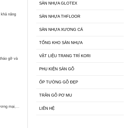
SÀN NHỰA GLOTEX
y khả năng
SÀN NHỰA THFLOOR
SÀN NHỰA XƯƠNG CÁ
TỔNG KHO SÀN NHỰA
VẬT LIỆU TRANG TRÍ KORI
 tháo gỡ và
PHỤ KIỆN SÀN GỖ
ỐP TƯỜNG GỖ ĐẸP
TRẦN GỖ PƠ MU
thương mại,…
LIÊN HỆ