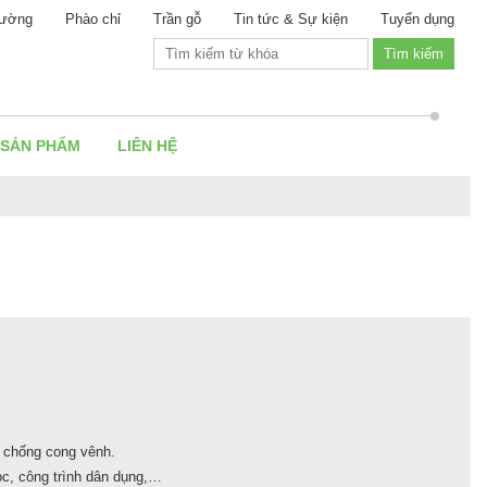
ường
Phào chỉ
Trần gỗ
Tin tức & Sự kiện
Tuyển dụng
 SẢN PHẨM
LIÊN HỆ
 chống cong vênh.
c, công trình dân dụng,…