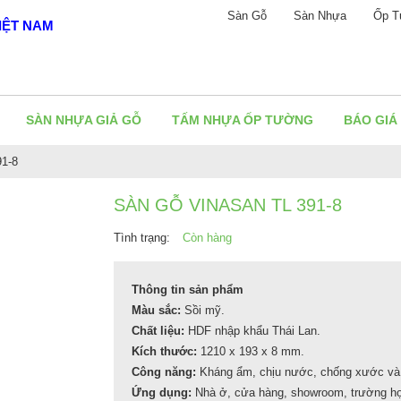
Sàn Gỗ
Sàn Nhựa
Ốp T
IỆT NAM
SÀN NHỰA GIẢ GỖ
TẤM NHỰA ỐP TƯỜNG
BÁO GIÁ
91-8
SÀN GỖ VINASAN TL 391-8
Tình trạng:
Còn hàng
Thông tin sản phẩm
Màu sắc:
Sồi mỹ.
Chất liệu:
HDF nhập khẩu Thái Lan.
Kích thước:
1210 x 193 x 8 mm.
Công năng:
Kháng ẩm, chịu nước, chống xước và
Ứng dụng:
Nhà ở, cửa hàng, showroom, trường họ