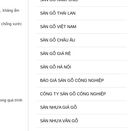
t, kháng ẩm
SÀN GỖ THÁI LAN
ng chống xước
SÀN GỖ VIỆT NAM
SÀN GỖ CHÂU ÂU
SÀN GỖ GIÁ RẺ
SÀN GỖ HÀ NỘI
BÁO GIÁ SÀN GỖ CÔNG NGHIỆP
CÔNG TY SÀN GỖ CÔNG NGHIỆP
ong quá trình
SÀN NHỰA GIẢ GỖ
SÀN NHỰA VÂN GỖ