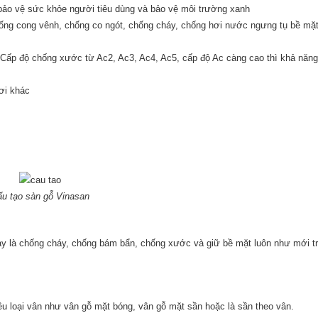
bảo vệ sức khỏe người tiêu dùng và bảo vệ môi trường xanh
ống cong vênh, chống co ngót, chống cháy, chống hơi nước ngưng tụ bề mặ
C. Cấp độ chống xước từ Ac2, Ac3, Ac4, Ac5, cấp độ Ac càng cao thì khả nă
nơi khác
u tạo sàn gỗ Vinasan
này là chống cháy, chống bám bẩn, chống xước và giữ bề mặt luôn như mới tr
u loại vân như vân gỗ mặt bóng, vân gỗ mặt sần hoặc là sần theo vân.