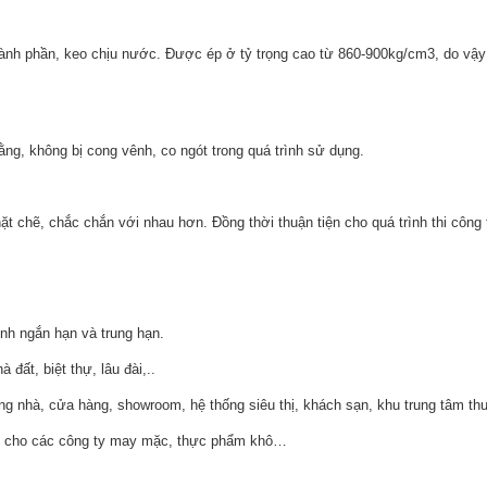
 thành phần, keo chịu nước. Được ép ở tỷ trọng cao từ 860-900kg/cm3, do vậ
ng, không bị cong vênh, co ngót trong quá trình sử dụng.
t chẽ, chắc chắn với nhau hơn. Đồng thời thuận tiện cho quá trình thi công
nh ngắn hạn và trung hạn.
ất, biệt thự, lâu đài,..
ong nhà, cửa hàng, showroom, hệ thống siêu thị, khách sạn, khu trung tâm 
ng cho các công ty may mặc, thực phẩm khô…