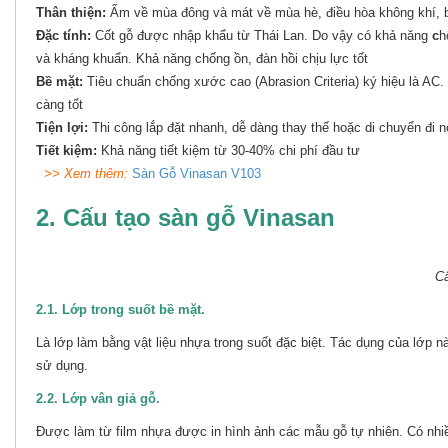
Thân thiện:
Ấm về mùa đông và mát về mùa hè, điều hòa không khí, 
Đặc tính:
Cốt gỗ được nhập khẩu từ Thái Lan. Do vậy có khả năng
c
h
và kháng khuẩn. Khả năng chống ồn, đàn hồi chịu lực tốt
Bề mặt:
Tiêu chuẩn chống xước cao (Abrasion Criteria) ký hiệu là A
càng tốt
Tiện lợi:
Thi công lắp đặt nhanh, dễ dàng thay thế hoặc di chuyển đi 
Tiết kiệm:
Khả năng tiết kiệm từ 30-40% chi phí đầu tư
>> Xem thêm:
Sàn Gỗ Vinasan V103
2. Cấu tạo sàn gỗ Vinasan
Cấ
2.1. Lớp trong suốt bề mặt.
Là lớp làm bằng vật liệu nhựa trong suốt đặc biệt. Tác dụng của lớp 
sử dụng.
2.2. Lớp vân giả gỗ.
Được làm từ film nhựa được in hình ảnh các mẫu gỗ tự nhiên. Có nhiề