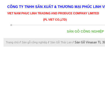
CÔNG TY TNHH SẢN XUẤT & THƯƠNG MẠI PHÚC LINH V
VIET NAM PHUC LINH TRADING AND PRODUCE COMPANY LIMITED
(PL VIET CO.,LTD)
SÀN GỖ CÔNG NGHIỆP
/
/
/ Sàn Gỗ Vinasan TL 3
Trang chủ
Sàn gỗ công nghiệp
Sàn Gỗ Thái Lan