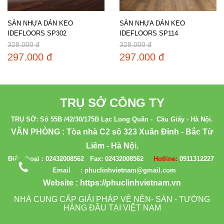
SÀN NHỰA DÁN KEO
SÀN NHỰA DÁN KEO
IDEFLOORS SP302
IDEFLOORS SP114
328.000 đ
328.000 đ
297.000 đ
297.000 đ
TRỤ SỞ CÔNG TY
TRỤ SỞ: Số 55B /42/30/175B Lạc Long Quân - Cầu Giấy - Hà Nội.
VĂN PHÒNG : Tòa nhà C2 sô 323 Xuân Đỉnh - Bắc Từ
Liêm - Hà Nội.
Điện thoại :
02432008562
Fax:
02432008562
Hotline:
0911312227
Email : phuclinhvietnam@gmail.com
Website :
https://phuclinhvietnam.vn
NHÀ CUNG CẤP GIẢI PHÁP VỀ NỀN- SÀN - TƯỜNG
HÀNG ĐẦU TẠI VIỆT NAM