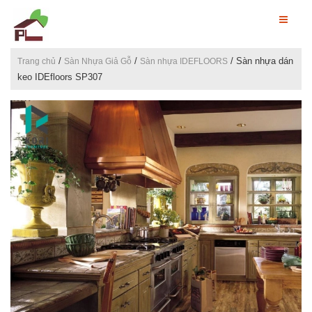
/
/
/ Sàn nhựa dán
Trang chủ
Sàn Nhựa Giả Gỗ
Sàn nhựa IDEFLOORS
keo IDEfloors SP307