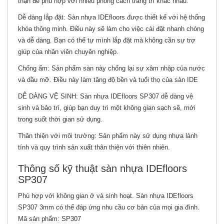
thận để phù hợp với nhiều phong cách trang trí khác nhau.
Dễ dàng lắp đặt: Sàn nhựa IDEfloors được thiết kế với hệ thống
khóa thông minh. Điều này sẽ làm cho việc cài đặt nhanh chóng
và dễ dàng. Bạn có thể tự mình lắp đặt mà không cần sự trợ
giúp của nhân viên chuyên nghiệp.
Chống ẩm: Sản phẩm sàn này chống lại sự xâm nhập của nước
và dầu mỡ. Điều này làm tăng độ bền và tuổi thọ của sàn IDE
DỄ DÀNG VỆ SINH: Sàn nhựa IDEfloors SP307 dễ dàng vệ
sinh và bảo trì, giúp bạn duy trì một không gian sạch sẽ, mới
trong suốt thời gian sử dụng.
Thân thiện với môi trường: Sản phẩm này sử dụng nhựa lành
tính và quy trình sản xuất thân thiện với thiên nhiên.
Thông số kỹ thuật sàn nhựa IDEfloors
SP307
Phù hợp với không gian ở và sinh hoạt. Sàn nhựa IDEfloors
SP307 3mm có thể đáp ứng nhu cầu cơ bản của mọi gia đình.
Mã sản phẩm: SP307