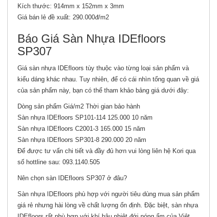
Kích thước: 914mm x 152mm x 3mm
Giá bán lẻ đề xuất: 290.000đ/m2
Báo Giá Sàn Nhựa IDEfloors
SP307
Giá sàn nhựa IDEfloors tùy thuộc vào từng loại sản phẩm và
kiểu dáng khác nhau. Tuy nhiên, để có cái nhìn tổng quan về giá
của sản phẩm này, bạn có thể tham khảo bảng giá dưới đây:
Dòng sản phẩm Giá/m2 Thời gian bảo hành
Sàn nhựa IDEfloors SP101-114 125.000 10 năm
Sàn nhựa IDEfloors C2001-3 165.000 15 năm
Sàn nhựa IDEfloors SP301-8 290.000 20 năm
Để được tư vấn chi tiết và đầy đủ hơn vui lòng liên hệ Kori qua
số hottline sau: 093.1140.505
Nên chọn sàn IDEfloors SP307 ở đâu?
Sàn nhựa IDEfloors phù hợp với người tiêu dùng mua sản phẩm
giá rẻ nhưng hài lòng về chất lượng ổn định. Đặc biệt, sàn nhựa
IDEfloors rất phù hợp với khí hậu nhiệt đới nóng ẩm của Việt