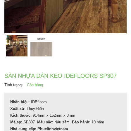
SÀN NHỰA DÁN KEO IDEFLOORS SP307
Tình trạng:
Còn hàng
Nhãn hiệu
: IDEfloors
Xuất xứ
: Thụy Điển
Kích thước:
914mm x 152mm x 3mm
Mã sp:
SP307
Màu sắc:
Nâu sẫm
Bảo hành:
10 năm
Nhà cung cấp: Phuclinhvietnam