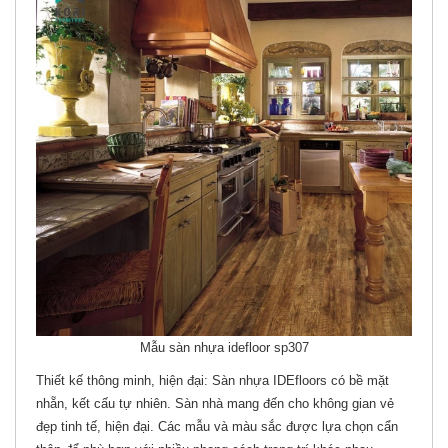
Mẫu sàn nhựa idefloor sp307
Thiết kế thông minh, hiện đại: Sàn nhựa IDEfloors có bề mặt
nhẵn, kết cấu tự nhiên. Sàn nhà mang đến cho không gian vẻ
đẹp tinh tế, hiện đại. Các mẫu và màu sắc được lựa chọn cẩn