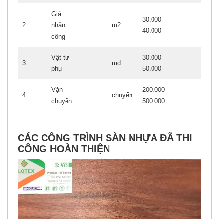
Giá
30.000-
2
nhân
m2
40.000
công
Vật tư
30.000-
3
md
phụ
50.000
Vận
200.000-
4
chuyến
chuyển
500.000
CÁC CÔNG TRÌNH
SÀN NHỰA
ĐÃ THI
CÔNG HOÀN THIỆN