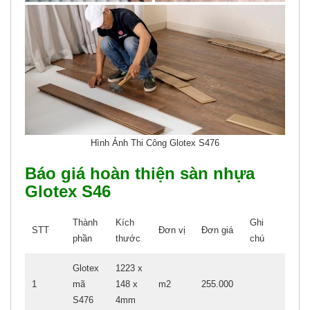
Hình Ảnh Thi Công Glotex S476
Báo giá hoàn thiện sàn nhựa
Glotex S46
Thành
Kích
Ghi
STT
Đơn vị
Đơn giá
phần
thước
chú
Glotex
1223 x
1
mã
148 x
m2
255.000
S476
4mm