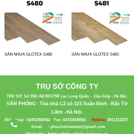
SÀN NHỰA GLOTEX S480
SÀN NHỰA GLOTEX S481
TRỤ SỞ CÔNG TY
TRỤ SỞ: Số 55B /42/30/175B Lạc Long Quân - Cầu Giấy - Hà Nội.
VĂN PHÒNG : Tòa nhà C2 sô 323 Xuân Đỉnh - Bắc Từ
Liêm - Hà Nội.
Điện thoại :
02432008562
Fax:
02432008562
Hotline:
0911312227
Email : phuclinhvietnam@gmail.com