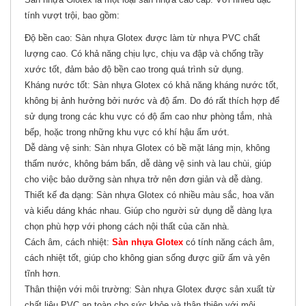
tính vượt trội, bao gồm:
Độ bền cao: Sàn nhựa Glotex được làm từ nhựa PVC chất
lượng cao. Có khả năng chịu lực, chịu va đập và chống trầy
xước tốt, đảm bảo độ bền cao trong quá trình sử dụng.
Kháng nước tốt: Sàn nhựa Glotex có khả năng kháng nước tốt,
không bị ảnh hưởng bởi nước và độ ẩm. Do đó rất thích hợp để
sử dụng trong các khu vực có độ ẩm cao như phòng tắm, nhà
bếp, hoặc trong những khu vực có khí hậu ẩm ướt.
Dễ dàng vệ sinh: Sàn nhựa Glotex có bề mặt láng mịn, không
thấm nước, không bám bẩn, dễ dàng vệ sinh và lau chùi, giúp
cho việc bảo dưỡng sàn nhựa trở nên đơn giản và dễ dàng.
Thiết kế đa dạng: Sàn nhựa Glotex có nhiều màu sắc, hoa văn
và kiểu dáng khác nhau. Giúp cho người sử dụng dễ dàng lựa
chọn phù hợp với phong cách nội thất của căn nhà.
Cách âm, cách nhiệt:
Sàn nhựa Glotex
có tính năng cách âm,
cách nhiệt tốt, giúp cho không gian sống được giữ ấm và yên
tĩnh hơn.
Thân thiện với môi trường: Sàn nhựa Glotex được sản xuất từ
chất liệu PVC an toàn cho sức khỏe và thân thiện với môi