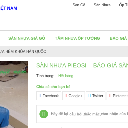
Sàn Gỗ
Sàn Nhựa
Ốp T
IỆT NAM
SÀN NHỰA GIẢ GỖ
TẤM NHỰA ỐP TƯỜNG
BÁO GIÁ
HỰA HÈM KHÓA HÀN QUỐC
SÀN NHỰA PIEOSI – BÁO GIÁ S
Tình trạng:
Hết hàng
Chia sẻ cho bạn bè
Facebook
Google+
Twitter
Pinterest
Hãy để lại
cảm nhận của b
câu hỏi,thắc mắc,