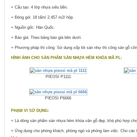
+ Cấu tạo: 4 lớp nhựa siêu bền.
+ Đóng gói: 18 tấm/ 2.457 m2/ hộp.
+ Nguồn gốc: Hàn Quốc.
+ Báo giá: Theo bảng báo giá bên dưới.
+ Phương pháp thi công: Sử dụng xốp lót sàn nhự thi công sàn gỗ côn
HÌNH ẢNH CHO SẢN PHẨM SÀN NHỰA HÈM KHÓA MÃ PL:
PIEOSI P1111
PIEOSI P6666
PHẠM VI SỬ DỤNG:
+ Là dòng sản phẩm sàn nhựa hèm khóa vân gỗ đẹp, khá phù hợp cho nh
+ Ứng dụng cho phòng khách, phòng ngủ và phòng làm việc. Cho các 