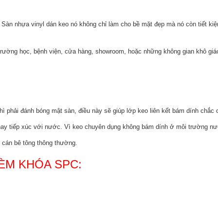
 Sàn nhựa vinyl dán keo nó không chỉ làm cho bề mặt đẹp mà nó còn tiết kiệ
trường học, bệnh viện, cửa hàng, showroom, hoặc những không gian khô giá
hì phải đánh bóng mật sàn, điều này sẽ giúp lớp keo liên kết bám dính chắc 
 hay tiếp xúc với nước. Vì keo chuyên dụng không bám dính ở môi trường n
 cán bê tông thông thường.
HÈM KHÓA SPC: