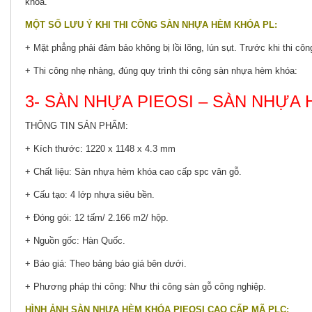
khóa.
MỘT SỐ LƯU Ý KHI THI CÔNG SÀN NHỰA HÈM KHÓA PL:
+ Mặt phẳng phải đảm bảo không bị lồi lõng, lún sụt. Trước khi thi côn
+ Thi công nhẹ nhàng, đúng quy trình thi công sàn nhựa hèm khóa:
3- SÀN NHỰA PIEOSI – SÀN NHỰA
THÔNG TIN SẢN PHẨM:
+ Kích thước: 1220 x 1148 x 4.3 mm
+ Chất liệu: Sàn nhựa hèm khóa cao cấp spc vân gỗ.
+ Cấu tạo: 4 lớp nhựa siêu bền.
+ Đóng gói: 12 tấm/ 2.166 m2/ hộp.
+ Nguồn gốc: Hàn Quốc.
+ Báo giá: Theo bảng báo giá bên dưới.
+ Phương pháp thi công: Như thi công sàn gỗ công nghiệp.
HÌNH ẢNH SÀN NHỰA HÈM KHÓA PIEOSI CAO CẤP MÃ PLC: