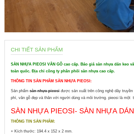
CHI TIẾT SẢN PHẨM
SÀN NHỰA PIEOSI VÂN GỖ cao cấp. Báo giá sàn nhựa dán keo và h
toàn quốc. Địa chỉ công ty phân phối sàn nhựa cao cấp.
THÔNG TIN SẢN PHẨM SÀN NHỰA PIEOSI:
Sản phẩm
sàn nhựa pieosi
được sản xuất trên công nghệ dây truyền c
phí, vân gỗ đẹp và thân với người dùng và môi trường. pieosi là mộ
SÀN NHỰA PIEOSI- SÀN NHỰA DÁN
THÔNG TIN SẢN PHẨM:
+ Kích thước: 194.4 x 152 x 2 mm.