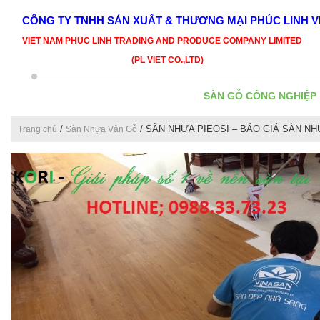
CÔNG TY TNHH SẢN XUẤT & THƯƠNG MẠI PHÚC LINH V
VIET NAM PHUC LINH TRADING AND PRODUCE COMPANY LIMITED
(PL VIET CO.,LTD)
SÀN GỖ CÔNG NGHIỆP
/
/ SÀN NHỰA PIEOSI – BÁO GIÁ SÀN N
Trang chủ
Sàn Nhựa Vân Gỗ