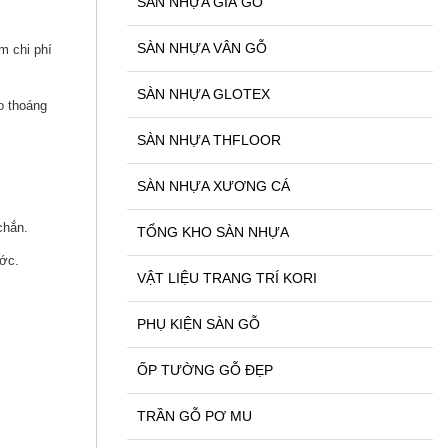
SÀN NHỰA GIẢ GỖ
SÀN NHỰA VÂN GỖ
m chi phí
SÀN NHỰA GLOTEX
o thoáng
SÀN NHỰA THFLOOR
SÀN NHỰA XƯƠNG CÁ
chắn.
TỔNG KHO SÀN NHỰA
ước.
VẬT LIỆU TRANG TRÍ KORI
PHỤ KIỆN SÀN GỖ
ỐP TƯỜNG GỖ ĐẸP
TRẦN GỖ PƠ MU