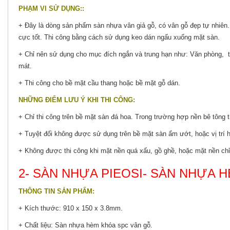
PHẠM VI SỬ DỤNG::
+ Đây là dòng sản phẩm sàn nhựa vân giả gỗ, có vân gỗ đẹp tự nhiên.
cực tốt. Thi công bằng cách sử dụng keo dán ngấu xuống mặt sàn.
+ Chỉ nên sử dụng cho mục đích ngắn và trung hạn như: Văn phòng, 
mát.
+ Thi công cho bề mặt cầu thang hoặc bề mặt gỗ dán.
NHỮNG ĐIỂM LƯU Ý KHI THI CÔNG:
+ Chỉ thi công trên bề mặt sàn đá hoa. Trong trường hợp nền bê tông t
+ Tuyệt đối không được sử dụng trên bề mặt sàn ẩm ướt, hoặc vị trí
+ Không được thi công khi mặt nền quá xấu, gồ ghề, hoặc mặt nền chỉ
2- SÀN NHỰA PIEOSI- SÀN NHỰA 
THÔNG TIN SẢN PHẨM:
+ Kích thước: 910 x 150 x 3.8mm.
+ Chất liệu: Sàn nhựa hèm khóa spc vân gỗ.