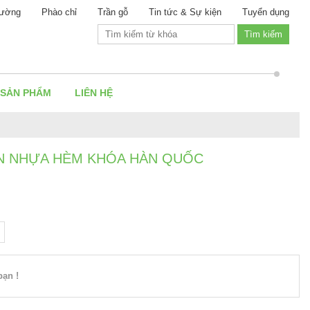
ường
Phào chỉ
Trần gỗ
Tin tức & Sự kiện
Tuyển dụng
 SẢN PHẨM
LIÊN HỆ
ÀN NHỰA HÈM KHÓA HÀN QUỐC
ạn !