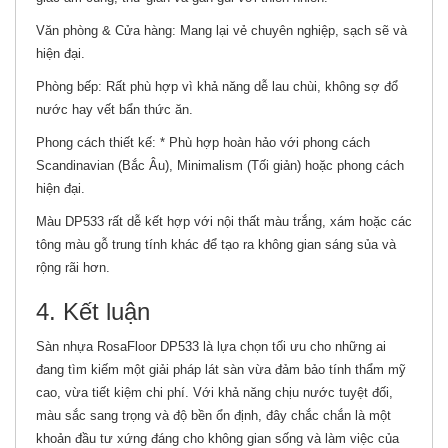
Văn phòng & Cửa hàng: Mang lại vẻ chuyên nghiệp, sạch sẽ và
hiện đại.
Phòng bếp: Rất phù hợp vì khả năng dễ lau chùi, không sợ đổ
nước hay vết bẩn thức ăn.
Phong cách thiết kế: * Phù hợp hoàn hảo với phong cách
Scandinavian (Bắc Âu), Minimalism (Tối giản) hoặc phong cách
hiện đại.
Màu DP533 rất dễ kết hợp với nội thất màu trắng, xám hoặc các
tông màu gỗ trung tính khác để tạo ra không gian sáng sủa và
rộng rãi hơn.
4. Kết luận
Sàn nhựa RosaFloor DP533 là lựa chọn tối ưu cho những ai
đang tìm kiếm một giải pháp lát sàn vừa đảm bảo tính thẩm mỹ
cao, vừa tiết kiệm chi phí. Với khả năng chịu nước tuyệt đối,
màu sắc sang trọng và độ bền ổn định, đây chắc chắn là một
khoản đầu tư xứng đáng cho không gian sống và làm việc của