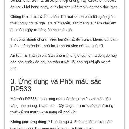
Độ bền cao: Bề mặt được phủ lớp chống trầy xước, chịu được
áp lực đi lại hàng ngày, giữ cho sàn luôn mới đẹp theo thời gian.
Chống trơn trượt & Êm chân: Bề mặt có độ bám tốt, giúp giảm
thiểu nguy cơ té ngã. Khi di chuyển, sàn mang lại cảm giác êm
ái, không gây ra tiếng ồn như sàn gỗ.
Thi công nhanh chóng: Việc lắp đặt rất đơn giản, không bụi bặm,
không tiếng ồn lớn, phù hợp cho cả việc cải tạo nhà cũ.
An toàn & Thân thiện: Sản phẩm không chứa formaldehyde hay
các hóa chất độc hại, an toàn tuyệt đối cho người già và trẻ
nhỏ.
3. Ứng dụng và Phối màu sắc
DP533
Mã màu DP533 mang tông màu gỗ sồi tự nhiên với sắc nâu
vàng nhẹ nhàng, thanh lịch. Đây là gam màu “quốc dân” trong
thiết kế nội thất vì khả năng dễ phối đồ:
Không gian ứng dụng: * Phòng ngủ & Phòng khách: Tạo cảm
giác ấm cúng, thư giãn và gần gũi với thiên nhiên.