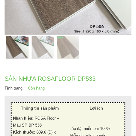
SÀN NHỰA ROSAFLOOR DP533
Tình trạng:
Còn hàng
Thông tin sản phẩm
Lợi ích
Nhãn hiệu:
ROSA Floor –
Màu SP
DP 533
Lắp đặt miễn phí 100%
Kích thước:
609.6 (D) x
Miễn phí vận chuyển