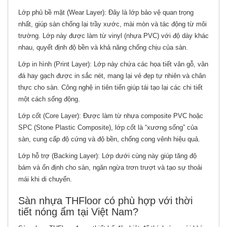
Lớp phủ bề mặt (Wear Layer): Đây là lớp bảo vệ quan trọng
nhất, giúp sàn chống lại trầy xước, mài mòn và tác động từ môi
trường. Lớp này được làm từ vinyl (nhựa PVC) với độ dày khác
nhau, quyết định độ bền và khả năng chống chịu của sàn.
Lớp in hình (Print Layer): Lớp này chứa các họa tiết vân gỗ, vân
đá hay gạch được in sắc nét, mang lại vẻ đẹp tự nhiên và chân
thực cho sàn. Công nghệ in tiên tiến giúp tái tạo lại các chi tiết
một cách sống động.
Lớp cốt (Core Layer): Được làm từ nhựa composite PVC hoặc
SPC (Stone Plastic Composite), lớp cốt là “xương sống” của
sàn, cung cấp độ cứng và độ bền, chống cong vênh hiệu quả.
Lớp hỗ trợ (Backing Layer): Lớp dưới cùng này giúp tăng độ
bám và ổn định cho sàn, ngăn ngừa trơn trượt và tạo sự thoải
mái khi di chuyển.
Sàn nhựa THFloor có phù hợp với thời
tiết nóng ẩm tại Việt Nam?