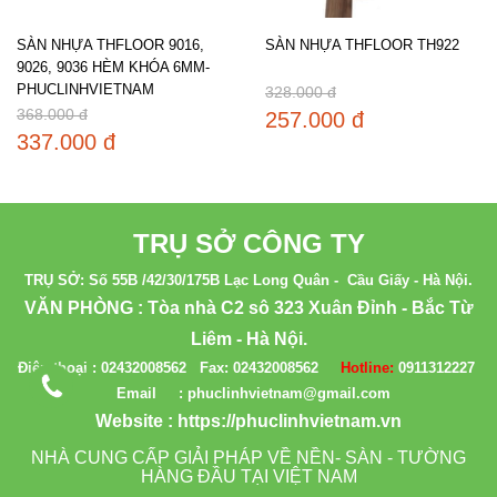
SÀN NHỰA THFLOOR 9016,
SÀN NHỰA THFLOOR TH922
9026, 9036 HÈM KHÓA 6MM-
PHUCLINHVIETNAM
328.000 đ
368.000 đ
257.000 đ
337.000 đ
TRỤ SỞ CÔNG TY
TRỤ SỞ: Số 55B /42/30/175B Lạc Long Quân - Cầu Giấy - Hà Nội.
VĂN PHÒNG : Tòa nhà C2 sô 323 Xuân Đỉnh - Bắc Từ
Liêm - Hà Nội.
Điện thoại :
02432008562
Fax:
02432008562
Hotline:
0911312227
Email : phuclinhvietnam@gmail.com
Website :
https://phuclinhvietnam.vn
NHÀ CUNG CẤP GIẢI PHÁP VỀ NỀN- SÀN - TƯỜNG
HÀNG ĐẦU TẠI VIỆT NAM