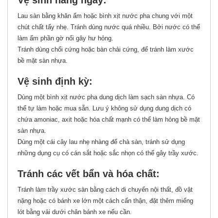
Lau sàn bằng khăn ẩm hoặc bình xịt nước pha chung với một
chút chất tẩy nhẹ. Tránh dùng nước quá nhiều. Bởi nước có thể
làm ẩm phần gờ nối gây hư hỏng.
Tránh dùng chổi cứng hoặc bàn chải cứng, để tránh làm xước
bề mặt sàn nhựa.
Vệ sinh định kỳ:
Dùng một bình xịt nước pha dung dịch làm sạch sàn nhựa. Có
thể tự làm hoặc mua sẵn. Lưu ý không sử dụng dung dịch có
chứa amoniac, axit hoặc hóa chất mạnh có thể làm hỏng bề mặt
sàn nhựa.
Dùng một cái cây lau nhẹ nhàng để chà sàn, tránh sử dụng
những dụng cụ có cán sắt hoặc sắc nhọn có thể gây trầy xước.
Tránh các vết bẩn và hóa chất:
Tránh làm trầy xước sàn bằng cách di chuyển nội thất, đồ vật
nặng hoặc có bánh xe lớn một cách cẩn thận, đặt thêm miếng
lót bằng vải dưới chân bánh xe nếu cần.