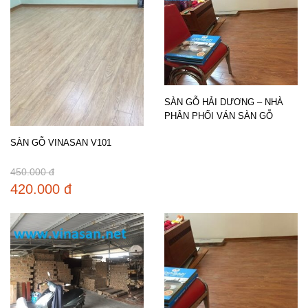
SÀN GỖ HẢI DƯƠNG – NHÀ
PHÂN PHỐI VÁN SÀN GỖ
SÀN GỖ VINASAN V101
450.000 đ
420.000 đ