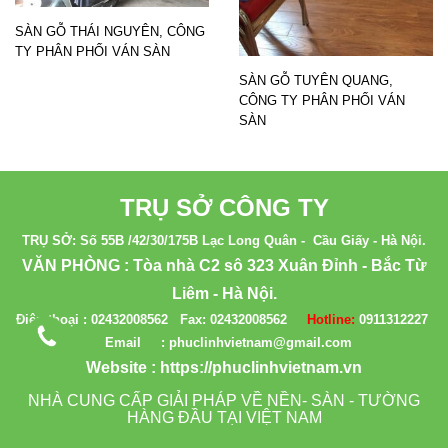
SÀN GỖ THÁI NGUYÊN, CÔNG
TY PHÂN PHỐI VÁN SÀN
SÀN GỖ TUYÊN QUANG,
CÔNG TY PHÂN PHỐI VÁN
SÀN
TRỤ SỞ CÔNG TY
TRỤ SỞ: Số 55B /42/30/175B Lạc Long Quân - Cầu Giấy - Hà Nội.
VĂN PHÒNG : Tòa nhà C2 sô 323 Xuân Đỉnh - Bắc Từ
Liêm - Hà Nội.
Điện thoại :
02432008562
Fax:
02432008562
Hotline:
0911312227
Email : phuclinhvietnam@gmail.com
Website :
https://phuclinhvietnam.vn
NHÀ CUNG CẤP GIẢI PHÁP VỀ NỀN- SÀN - TƯỜNG
HÀNG ĐẦU TẠI VIỆT NAM