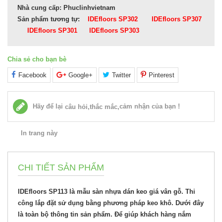
Nhà cung cấp: Phuclinhvietnam
Sản phẩm tương tự:
IDEfloors SP302
IDEfloors SP307
IDEfloors SP301
IDEfloors SP303
Chia sẻ cho bạn bè
Facebook
Google+
Twitter
Pinterest
Hãy để lại
cảm nhận của bạn !
câu hỏi,thắc mắc,
In trang này
CHI TIẾT SẢN PHẨM
IDEfloors SP113 là mẫu sàn nhựa dán keo giá vân gỗ. Thi
công lắp đặt sử dụng bằng phương pháp keo khô. Dưới đây
là toàn bộ thông tin sản phẩm. Để giúp khách hàng nắm