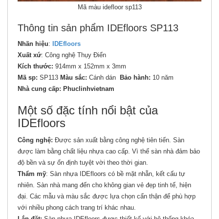
Mã màu idefloor sp113
Thông tin sản phẩm IDEfloors SP113
Nhãn hiệu
:
IDEfloors
Xuất xứ
: Công nghệ Thụy Điển
Kích thước:
914mm x 152mm x 3mm
Mã sp:
SP113
Màu sắc:
Cánh dán
Bảo hành:
10 năm
Nhà cung cấp: Phuclinhvietnam
Một số đặc tính nổi bật của
IDEfloors
Công nghệ:
Được sản xuất bằng công nghệ tiên tiến. Sàn
được làm bằng chất liệu nhựa cao cấp. Vì thế sàn nhà đảm bảo
độ bền và sự ổn định tuyệt vời theo thời gian.
Thẩm mỹ
: Sàn nhựa IDEfloors có bề mặt nhẵn, kết cấu tự
nhiên. Sàn nhà mang đến cho không gian vẻ đẹp tinh tế, hiện
đại. Các mẫu và màu sắc được lựa chọn cẩn thận để phù hợp
với nhiều phong cách trang trí khác nhau.
Lắp đặt:
Sàn nhựa IDEfloors được thiết kế với hệ thống khóa