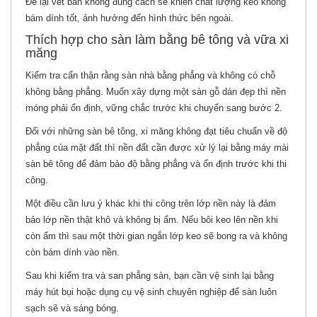
Để lại vết bẩn không đúng cách sẽ khiến chất lượng keo không
bám dính tốt, ảnh hưởng đến hình thức bên ngoài.
Thích hợp cho sàn làm bằng bê tông và vữa xi
măng
Kiểm tra cẩn thận rằng sàn nhà bằng phẳng và không có chỗ
không bằng phẳng. Muốn xây dựng một sàn gỗ dán đẹp thì nền
móng phải ổn định, vững chắc trước khi chuyển sang bước 2.
Đối với những sàn bê tông, xi măng không đạt tiêu chuẩn về độ
phẳng của mặt đất thì nền đất cần được xử lý lại bằng máy mài
sàn bê tông để đảm bảo độ bằng phẳng và ổn định trước khi thi
công.
Một điều cần lưu ý khác khi thi công trên lớp nền này là đảm
bảo lớp nền thật khô và không bị ẩm. Nếu bôi keo lên nền khi
còn ẩm thì sau một thời gian ngắn lớp keo sẽ bong ra và không
còn bám dính vào nền.
Sau khi kiểm tra và san phẳng sàn, bạn cần vệ sinh lại bằng
máy hút bụi hoặc dụng cụ vệ sinh chuyên nghiệp để sàn luôn
sạch sẽ và sáng bóng.