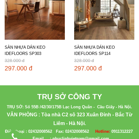
SÀN NHỰA DÁN KEO
SÀN NHỰA DÁN KEO
IDEFLOORS SP303
IDEFLOORS SP114
328.000 đ
328.000 đ
297.000 đ
297.000 đ
TRỤ SỞ CÔNG TY
TRỤ SỞ: Số 55B /42/30/175B Lạc Long Quân - Cầu Giấy - Hà Nội.
VĂN PHÒNG : Tòa nhà C2 sô 323 Xuân Đỉnh - Bắc Từ
Liêm - Hà Nội.
Điện thoại :
02432008562
Fax:
02432008562
Hotline:
0911312227
Email : phuclinhvietnam@gmail.com