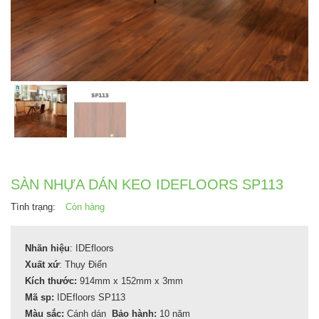
SÀN NHỰA DÁN KEO IDEFLOORS SP113
Tình trạng:
Còn hàng
Nhãn hiệu
: IDEfloors
Xuất xứ
: Thụy Điển
Kích thước:
914mm x 152mm x 3mm
Mã sp:
IDEfloors SP113
Màu sắc:
Cánh dán
Bảo hành:
10 năm