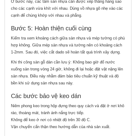
Ở bước này, các tấm sàn nhựa cần được xếp thẳng hàng sao
cho các cạnh vừa khít với nhau. Dùng vồ nhựa gõ nhẹ vào các
cạnh để chúng khớp với nhau và phẳng.
Bước 5: Hoàn thiện cuối cùng
Kiểm tra xem khoảng cách giữa sàn nhựa và mép tường có phù
hợp không. Giữa mép sàn nhựa và tường nên có khoảng cách
1-2mm. Sau đó, việc cắt dado sẽ hoàn tất quá trình xây dựng.
Khi thi công sàn gỗ dán cần lưu ý: Không bao giờ đổ nước
xuống sàn trong vòng 24 giờ, không đi lại hoặc đặt vật nặng lên
sàn nhựa. Điều này nhằm đảm bảo tiêu chuẩn kỹ thuật và độ
bền khi sử dụng sàn nhựa sau này.
Các bước bảo vệ keo dán
Niêm phong keo trong hộp đựng theo quy cách và đặt ở nơi khô
ráo, thoáng mát, tránh ánh nắng trực tiếp.
Không để keo ở nơi có nhiệt độ trên 30 độ C.
Vận chuyển cẩn thận theo hướng dẫn của nhà sản xuất.